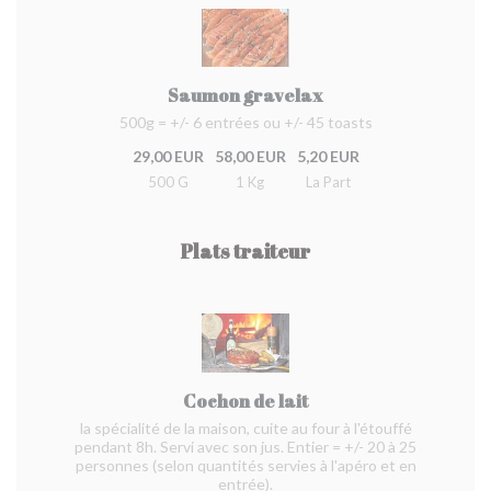
Saumon gravelax
500g = +/- 6 entrées ou +/- 45 toasts
29,00 EUR
58,00 EUR
5,20 EUR
500 G
1 Kg
La Part
Plats traiteur
Cochon de lait
la spécialité de la maison, cuite au four à l'étouffé
pendant 8h. Servi avec son jus. Entier = +/- 20 à 25
personnes (selon quantités servies à l'apéro et en
entrée).