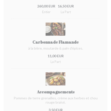
260,00 EUR
16,50 EUR
Entier
La Part
Carbonnade Flamande
à la bière, moutarde & pain d'épices.
11,00 EUR
La Part
Accompagnements
Pommes de terre grenailles, crème aux herbes et chou
rouge braisé.
3,50 EUR