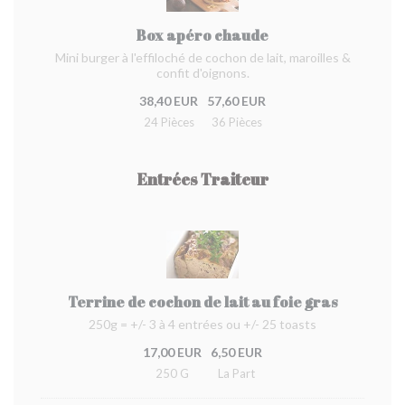
Box apéro chaude
Mini burger à l'effiloché de cochon de lait, maroilles &
confit d'oignons.
38,40 EUR
57,60 EUR
24 Pièces
36 Pièces
Entrées Traiteur
Terrine de cochon de lait au foie gras
250g = +/- 3 à 4 entrées ou +/- 25 toasts
17,00 EUR
6,50 EUR
250 G
La Part