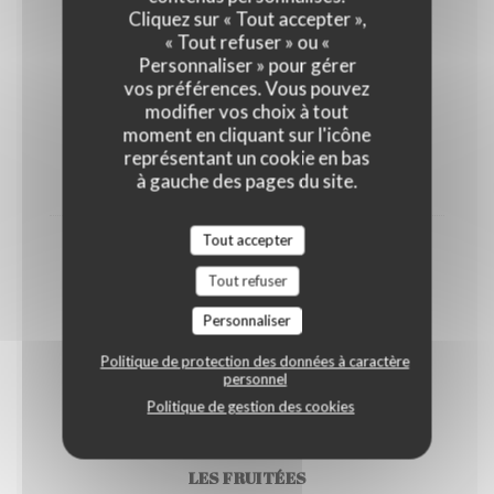
Nos Gaufres Gourmandes
Cliquez sur « Tout accepter »,
« Tout refuser » ou «
Personnaliser » pour gérer
vos préférences. Vous pouvez
La flamande
modifier vos choix à tout
Glace spéculoos, cassonade, brisures de spéculoos,
moment en cliquant sur l'icône
sauce caramel et crème fouettée
représentant un cookie en bas
à gauche des pages du site.
8,50 EUR
Tout accepter
La gourmande
Tout refuser
1 glace ou sorbet au choix, sauce ou coulis au choix et
crème fouettée
Personnaliser
8,50 EUR
Politique de protection des données à caractère
personnel
Nos Glaces
Politique de gestion des cookies
LES FRUITÉES