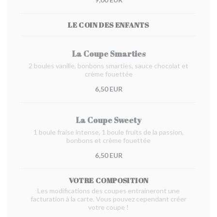
LE COIN DES ENFANTS
La Coupe Smarties
2 boules vanille, bonbons smarties, sauce chocolat et
crème fouettée
6,50 EUR
La Coupe Sweety
1 boule fraise intense, 1 boule fruits de la passion,
bonbons et crème fouettée
6,50 EUR
VOTRE COMPOSITION
Les modifications des coupes entraineront une
facturation à la carte. Vous pouvez cependant créer
votre coupe !