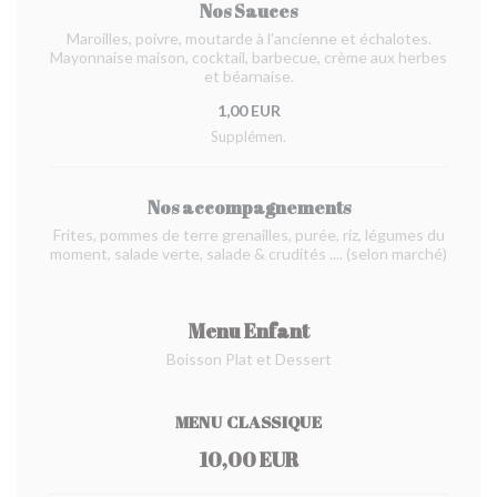
Nos Sauces
Maroilles, poivre, moutarde à l'ancienne et échalotes.
Mayonnaise maison, cocktail, barbecue, crème aux herbes
et béarnaise.
1,00 EUR
Supplémen.
Nos accompagnements
Frites, pommes de terre grenailles, purée, riz, légumes du
moment, salade verte, salade & crudités .... (selon marché)
Menu Enfant
Boisson Plat et Dessert
MENU CLASSIQUE
10,00 EUR