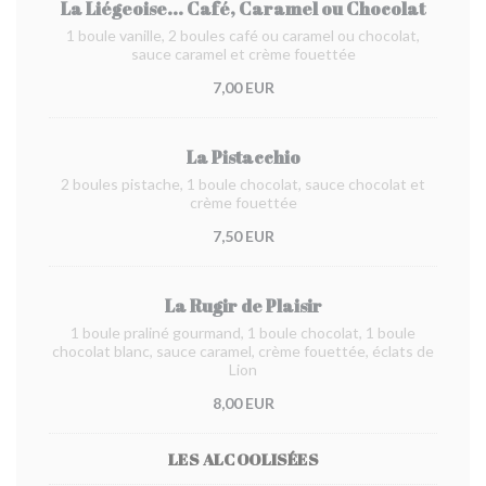
La Liégeoise... Café, Caramel ou Chocolat
1 boule vanille, 2 boules café ou caramel ou chocolat,
sauce caramel et crème fouettée
7,00 EUR
La Pistacchio
2 boules pistache, 1 boule chocolat, sauce chocolat et
crème fouettée
7,50 EUR
La Rugir de Plaisir
1 boule praliné gourmand, 1 boule chocolat, 1 boule
chocolat blanc, sauce caramel, crème fouettée, éclats de
Lion
8,00 EUR
LES ALCOOLISÉES