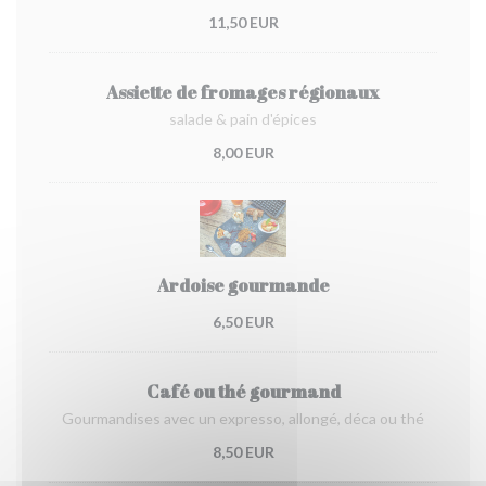
11,50 EUR
Assiette de fromages régionaux
salade & pain d'épices
8,00 EUR
Ardoise gourmande
6,50 EUR
Café ou thé gourmand
Gourmandises avec un expresso, allongé, déca ou thé
8,50 EUR