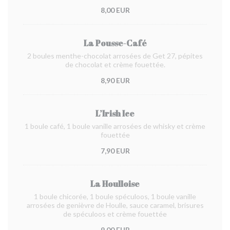
8,00 EUR
La Pousse-Café
2 boules menthe-chocolat arrosées de Get 27, pépites
de chocolat et crème fouettée.
8,90 EUR
L’Irish Ice
1 boule café, 1 boule vanille arrosées de whisky et crème
fouettée
7,90 EUR
La Houlloise
1 boule chicorée, 1 boule spéculoos, 1 boule vanille
arrosées de genièvre de Houlle, sauce caramel, brisures
de spéculoos et crème fouettée
9,00 EUR