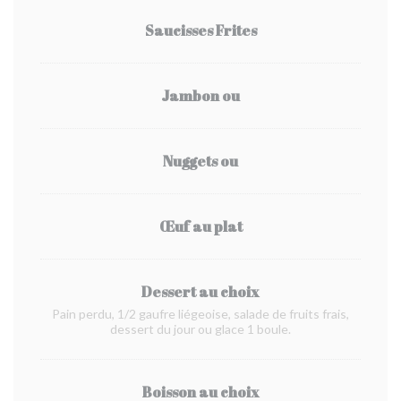
Saucisses Frites
Jambon ou
Nuggets ou
Œuf au plat
Dessert au choix
Pain perdu, 1/2 gaufre liégeoise, salade de fruits frais,
dessert du jour ou glace 1 boule.
Boisson au choix