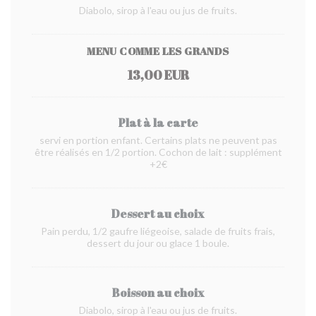
Diabolo, sirop à l'eau ou jus de fruits.
MENU COMME LES GRANDS
13,00 EUR
Plat à la carte
servi en portion enfant. Certains plats ne peuvent pas
être réalisés en 1/2 portion. Cochon de lait : supplément
+2€
Dessert au choix
Pain perdu, 1/2 gaufre liégeoise, salade de fruits frais,
dessert du jour ou glace 1 boule.
Boisson au choix
Diabolo, sirop à l'eau ou jus de fruits.