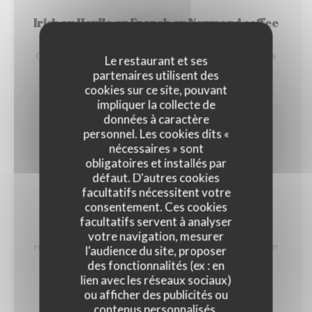
Irish ou Houlle ou French ou Normand coffee
gourmand
Gourmandises avec un coffee au whisky ou genièvre de
Le restaurant et ses
Houlle ou Cognac ou Calvados.
partenaires utilisent des
cookies sur ce site, pouvant
11,50 EUR
impliquer la collecte de
données à caractère
Gaufre liégeoise
personnel. Les cookies dits «
nécessaires » sont
Sucre ou cassonade
obligatoires et installés par
4,50 EUR
défaut. D'autres cookies
facultatifs nécessitent votre
consentement. Ces cookies
Gaufre Liégeoise avec
facultatifs servent à analyser
Au choix : pâte de spéculoos, nutella, coulis de fruits
votre navigation, mesurer
rouges, sauce au chocolat maison, sauce caramel maison
l'audience du site, proposer
ou crème fouettée.
des fonctionnalités (ex : en
lien avec les réseaux sociaux)
5,50 EUR
ou afficher des publicités ou
contenus personnalisés.