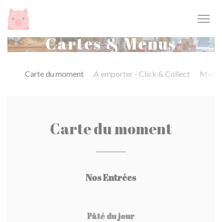
Personnalisation de vos choix en matière de cookies
Cartes & Menus
Carte du moment
A emporter - Click & Collect
Menu 
Carte du moment
Nos Entrées
Pâté du jour