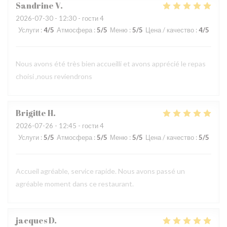
Sandrine
V
2026-07-30
- 12:30 - гости 4
Услуги
:
4
/5
Атмосфера
:
5
/5
Меню
:
5
/5
Цена / качество
:
4
/5
Nous avons été très bien accueilli et avons apprécié le repas
choisi ,nous reviendrons
Brigitte
H
2026-07-26
- 12:45 - гости 4
Услуги
:
5
/5
Атмосфера
:
5
/5
Меню
:
5
/5
Цена / качество
:
5
/5
Accueil agréable, service rapide. Nous avons passé un
agréable moment dans ce restaurant.
jacques
D