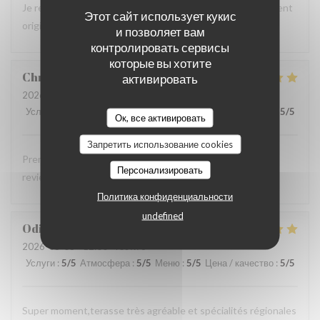
Je recommande la spécialité "les trois braves" c'est tellement
Этот сайт использует кукис
original pour un provençal ! C'est aussi tellement bon !
и позволяет вам
контролировать сервисы
которые вы хотите
Christophe
G
активировать
2026-08-03
- 13:00 - гости 3
Услуги
:
5
/5
Атмосфера
:
5
/5
Меню
:
5
/5
Цена / качество
:
5
/5
Ок, все активировать
Запретить использование cookies
Première visite chez vous Nous avons tout apprécié Nous
Персонализировать
reviendrons une prochaine fois.
Политика конфиденциальности
undefined
Odile
W
2026-08-03
- 12:00 - гости 3
Услуги
:
5
/5
Атмосфера
:
5
/5
Меню
:
5
/5
Цена / качество
:
5
/5
Super moment,terasse très agréable et spécialités régionales