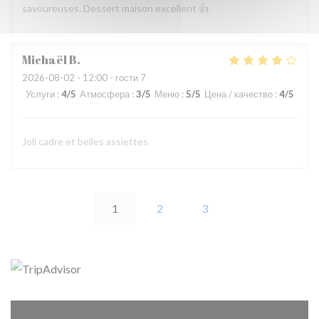
savoureuses. Dessert maison excellent 👍
Michaël
B
2026-08-02
- 12:00 - гости 7
Услуги
:
4
/5
Атмосфера
:
3
/5
Меню
:
5
/5
Цена / качество
:
4
/5
Joli cadre et belles assiettes
1
2
3