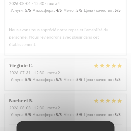
2026-08-04
- 12:30 - гости 4
Услуги
:
5
/5
Атмосфера
:
4
/5
Меню
:
5
/5
Цена / качество
:
5
/5
Nous avons tous apprécié notre repas et l'amabilité du
personnel. Nous reviendrons avec plaisir dans cet
établissement.
Virginie
C
2026-07-31
- 12:30 - гости 2
Услуги
:
5
/5
Атмосфера
:
5
/5
Меню
:
5
/5
Цена / качество
:
5
/5
Norbert
N
2026-08-03
- 12:30 - гости 2
Услуги
:
5
/5
Атмосфера
:
5
/5
Меню
:
5
/5
Цена / качество
:
5
/5