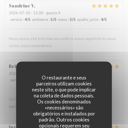
Sandrine
V
2026-07-30
- 12:30 - guests 4
service
:
4
/5
ambience
:
5
/5
menu
:
5
/5
quality_price
:
4
/5
Nous avons été très bien accueilli et avons apprécié le repas
choisi ,nous reviendrons
Brigitte
H
2026-07-26
- 12:45 - guests 4
O restaurante e seus
service
:
5
/5
ambience
:
5
/5
menu
:
5
/5
quality_price
:
5
/5
parceiros utilizam cookies
neste site, o que pode implicar
na coleta de dados pessoais.
Accueil agréable, service rapide. Nous avons passé un
Os cookies denominados
agréable moment dans ce restaurant.
«necessários» são
obrigatórios e instalados por
padrão. Outros cookies
opcionais requerem seu
jacques
D