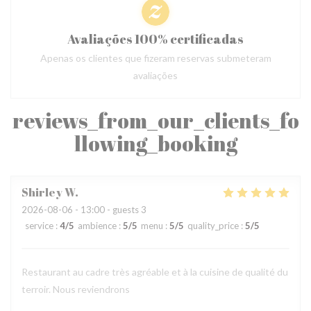
Avaliações 100% certificadas
Apenas os clientes que fizeram reservas submeteram
avaliações
reviews_from_our_clients_fo
llowing_booking
Shirley
W
2026-08-06
- 13:00 - guests 3
service
:
4
/5
ambience
:
5
/5
menu
:
5
/5
quality_price
:
5
/5
Restaurant au cadre très agréable et à la cuisine de qualité du
terroir. Nous reviendrons