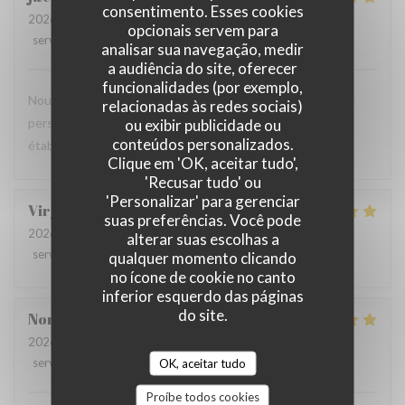
consentimento. Esses cookies
2026-08-04
- 12:30 - guests 4
opcionais servem para
service
:
5
/5
ambience
:
4
/5
menu
:
5
/5
quality_price
:
5
/5
analisar sua navegação, medir
a audiência do site, oferecer
funcionalidades (por exemplo,
Nous avons tous apprécié notre repas et l'amabilité du
relacionadas às redes sociais)
personnel. Nous reviendrons avec plaisir dans cet
ou exibir publicidade ou
conteúdos personalizados.
établissement.
Clique em 'OK, aceitar tudo',
'Recusar tudo' ou
'Personalizar' para gerenciar
Virginie
C
suas preferências. Você pode
2026-07-31
- 12:30 - guests 2
alterar suas escolhas a
service
:
5
/5
ambience
:
5
/5
menu
:
5
/5
quality_price
:
5
/5
qualquer momento clicando
no ícone de cookie no canto
inferior esquerdo das páginas
do site.
Norbert
N
2026-08-03
- 12:30 - guests 2
service
:
5
/5
ambience
:
OK, aceitar tudo
5
/5
menu
:
5
/5
quality_price
:
5
/5
Proíbe todos cookies