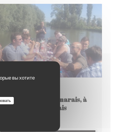
торые вы хотите
31/07/2015
En route vers le marais, à
ровать
Clairmarais