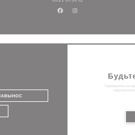
Facebook ((открывается в ново
Instagram ((открывается
Будьт
Подпишитесь на наш
персонализир
НАВЫНОС