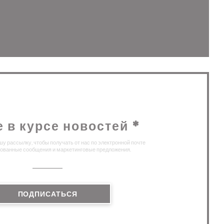
м окне))
 в новом окне))
е в курсе новостей
*
у рассылку, чтобы получать от нас по электронной почте
ованные сообщения и маркетинговые предложения.
ПОДПИСАТЬСЯ