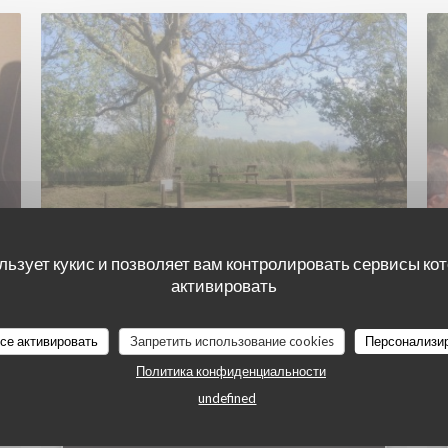
льзует кукис и позволяет вам контролировать сервисы ко
активировать
25/09/2015
En escute dans le marais de
все активировать
Запретить использование cookies
Персонализи
Saint-Omer
Политика конфиденциальности
undefined