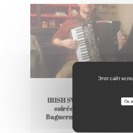
Этот сайт испо
26/02/2016
IRISH SWAMP SESSION -
Ок, 
soirée musicale à la
Baguernette (lien VIDEO)