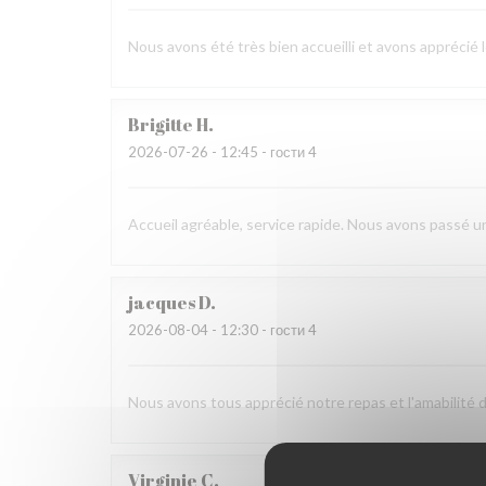
Nous avons été très bien accueilli et avons apprécié 
Brigitte
H
2026-07-26
- 12:45 - гости 4
Accueil agréable, service rapide. Nous avons passé 
jacques
D
2026-08-04
- 12:30 - гости 4
Nous avons tous apprécié notre repas et l'amabilité 
Virginie
C