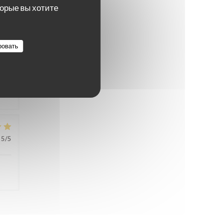
торые вы хотите
5
/5
ровать
5
/5
5
/5