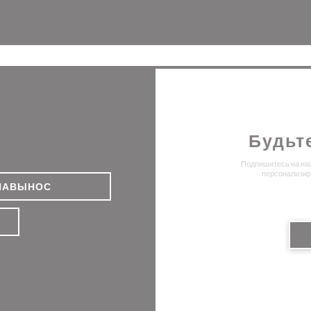
Facebook ((открывается в ново
Instagram ((открывается
Будьт
Подпишитесь на наш
персонализир
НАВЫНОС