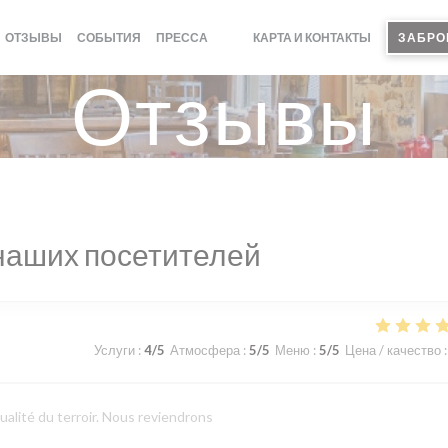
ОТЗЫВЫ
СОБЫТИЯ
ПРЕССА
КАРТА И КОНТАКТЫ
ЗАБРО
((ОТКРЫВАЕТСЯ В НОВОМ ОКНЕ))
((ОТКРЫВАЕТСЯ В НОВОМ ОКНЕ))
Отзывы
наших посетителей
Услуги
:
4
/5
Атмосфера
:
5
/5
Меню
:
5
/5
Цена / качество
:
ualité du terroir. Nous reviendrons