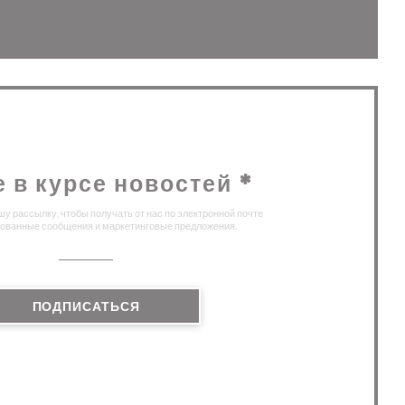
м окне))
 в новом окне))
е в курсе новостей
*
у рассылку, чтобы получать от нас по электронной почте
ованные сообщения и маркетинговые предложения.
ПОДПИСАТЬСЯ