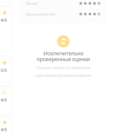
Меню
Цена/качество
4
/5
Исключительно
проверенные оценки
Оценки только от клиентов,
5
/5
сделавших резервирование
4
/5
4
/5