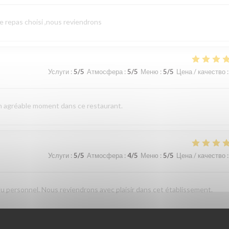
le repas choisi ,nous reviendrons
Услуги
:
5
/5
Атмосфера
:
5
/5
Меню
:
5
/5
Цена / качество
:
un agréable moment dans ce restaurant.
Услуги
:
5
/5
Атмосфера
:
4
/5
Меню
:
5
/5
Цена / качество
:
du personnel. Nous reviendrons avec plaisir dans cet établissement.