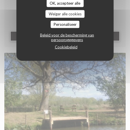
musicale à la Baguernette (lien
OK, accepteer alle
VIDEO)
Weiger alle cookies
Personaliseer
Beleid voor de bescherming van
((OPENT IN EEN NIEUW 
LEES HET ARTIKEL
persoonsgegevens
Cookiebeleid