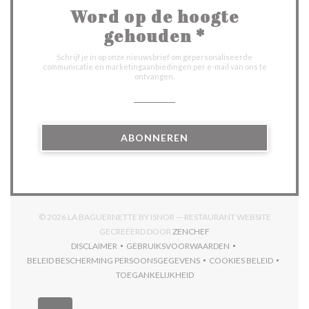
Word op de hoogte
gehouden
*
Schrijf je in op onze nieuwsbrief om gepersonaliseerde
communicatie en marketingaanbiedingen per e-mail van ons te
ontvangen.
ABONNEREN
© 2026 LA BAGUERNETTE BY ISNOR — RESTAURANT WEBSITE
((OPENT IN EEN NIEUW V
GECREËERD DOOR
ZENCHEF
DISCLAIMER
GEBRUIKSVOORWAARDEN
((OPENT IN EEN NIEUW VENSTER))
((OPENT IN EEN NIEUW VENSTER)
BELEID BESCHERMING PERSOONSGEGEVENS
COOKIES BELEID
((OPENT IN EEN NIEUW VENSTER))
((OPENT IN EEN
TOEGANKELIJKHEID
((OPENT IN EEN NIEUW VENSTER))