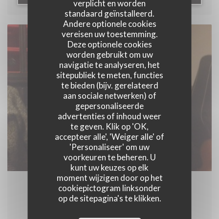
verplicht en worden
standaard geïnstalleerd.
Andere optionele cookies
vereisen uw toestemming.
Deze optionele cookies
worden gebruikt om uw
navigatie te analyseren, het
sitepubliek te meten, functies
te bieden (bijv. gerelateerd
aan sociale netwerken) of
gepersonaliseerde
advertenties of inhoud weer
te geven. Klik op 'OK,
accepteer alle', 'Weiger alle' of
'Personaliseer' om uw
voorkeuren te beheren. U
kunt uw keuzes op elk
moment wijzigen door op het
cookiepictogram linksonder
26/02/2016
op de sitepagina's te klikken.
IRISH SWAMP SESSION - soirée