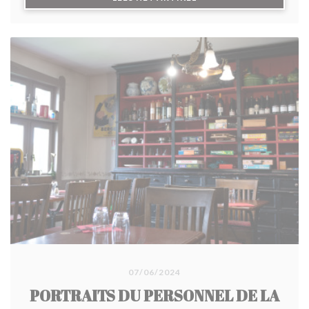
d'épices, la cocotte de poulet à la bière Ch'ti gratinée
au maroilles... et surtout le fameux cochon au lait
mijoté au four à bois pendant 8 heures, une merveille
qui fond dans la bouche. En dessert, succombez au
pain perdu caramélisé et sa glace vanille ou à
l'onctueux parfait glacé aux spéculoos.
07/06/2024
PORTRAITS DU PERSONNEL DE LA