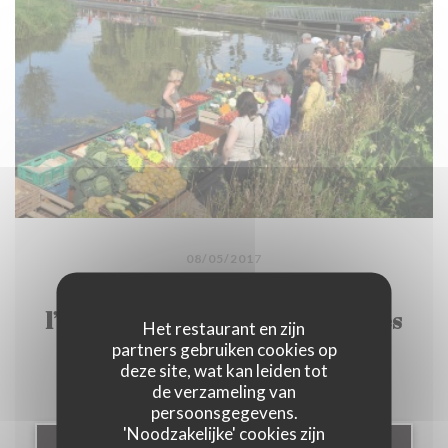
08/05/2017
Le premier marché flottant de
l’année a tenté de passer entre les
Het restaurant en zijn
gouttes
partners gebruiken cookies op
deze site, wat kan leiden tot
de verzameling van
persoonsgegevens.
'Noodzakelijke' cookies zijn
((OPENT IN EEN NIEUW 
LEES HET ARTIKEL