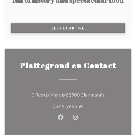
full of history and spectacular food
((OPENT IN EEN NIEUW 
LEES HET ARTIKEL
Plattegrond en Contact
((opent in een 
3 Rue du Marais 62500 Clairmarais
03 21 39 33 92
Facebook ((opent in een nieuw 
Instagram ((opent in een 