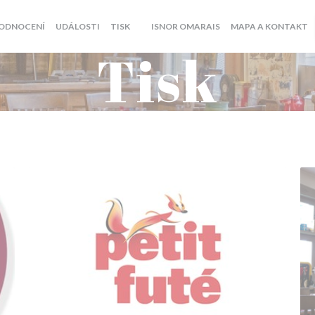
((OTEVŘE SE V NOVÉM
ODNOCENÍ
UDÁLOSTI
TISK
ISNOR OMARAIS
MAPA A KONTAKT
((OTEVŘE SE V NOVÉM OKNĚ))
Tisk