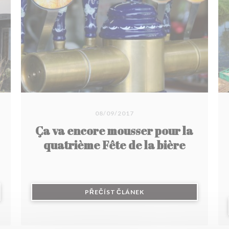
heures, une merveille qui fond dans la bouche.
En dessert, succombez au pain perdu
caramélisé et sa glace vanille ou à l'onctueux
parfait glacé aux spéculoos.
08/09/2017
Ça va encore mousser pour la
quatrième Fête de la bière
 NOVÉM OKNĚ))
((OTEVŘE SE V NOVÉM O
PŘEČÍST ČLÁNEK