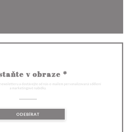
kně))
ovém okně))
staňte v obraze
*
 newsletteru a dostávejte od nás e-mailem personalizovaná sdělení
a marketingové nabídky.
ODEBÍRAT