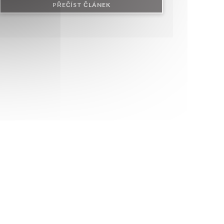
KNĚ))
((OTEVŘE SE V NOVÉM OKNĚ))
PŘEČÍST ČLÁNEK