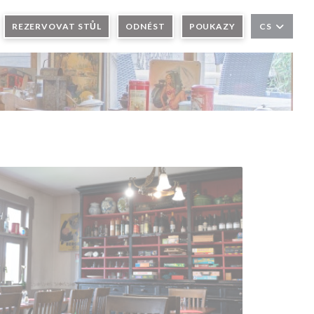
 OKNĚ))
REZERVOVAT STŮL
ODNÉST
POUKAZY
CS