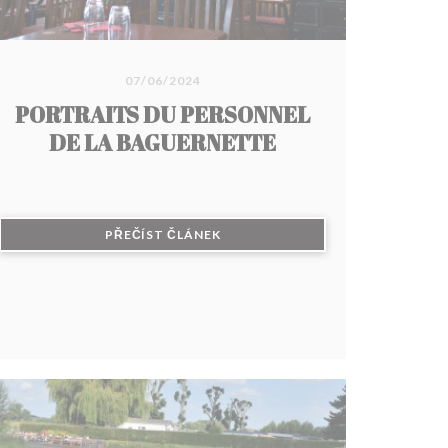
07/06/2024
PORTRAITS DU PERSONNEL
DE LA BAGUERNETTE
((OTEVŘE SE V NOVÉM OKNĚ))
PŘEČÍST ČLÁNEK
KNĚ))