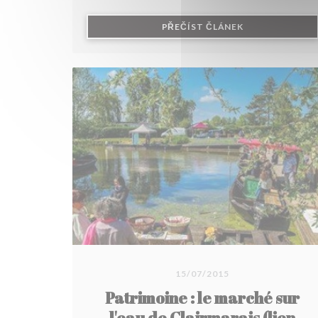
((OTEVŘE SE V
PŘEČÍST ČLÁNEK
15/07/2015
Patrimoine : le marché sur
l'eau de Clairmarais (lien