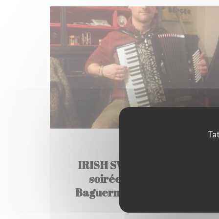
Tat
26/02/2016
IRISH SWAMP SESSION -
soirée musicale à la
Baguernette (lien VIDEO)