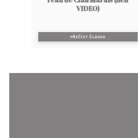
VIDEO)
((OTEVŘE SE V
PŘEČÍST ČLÁNEK