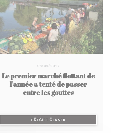
08/05/2017
Le premier marché flottant de
l’année a tenté de passer
entre les gouttes
KNĚ))
((OTEVŘE SE V NOVÉM OKNĚ))
PŘEČÍST ČLÁNEK