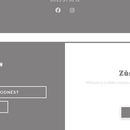
Facebook ((otevře se v novém o
Instagram ((otevře se v n
s
Zů
Přihlaste se k odběru našeho
ODNÉST