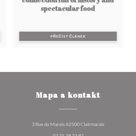
spectacular food
 NOVÉM OKNĚ))
((OTEVŘE SE V NOVÉM O
PŘEČÍST ČLÁNEK
Mapa a kontakt
((otevře se v n
3 Rue du Marais 62500 Clairmarais
03 21 39 33 92