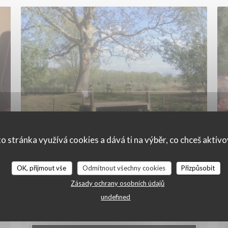
o stránka využívá cookies a dává ti na výběr, co chceš aktiv
25/09/2015
OK, přijmout vše
Odmítnout všechny cookies
Přizpůsobit
En escute dans le marais de
Saint-Omer
Zásady ochrany osobních údajů
undefined