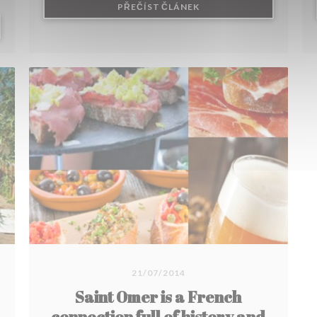
((OTEVŘE SE V NOVÉM O
PŘEČÍST ČLÁNEK
 NOVÉM OKNĚ))
21/07/2014
Saint Omer is a French
connection full of history and