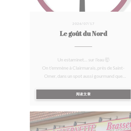
2026/07/17
Le goût du Nord
Un estaminet… sur l’eau 🤯
On t’emmène à Clairmarais, près de Saint-
Omer, dans un spot aussi gourmand que
dépaysant : La Baguernette by ISNOR, posée
au cœur du marais audomarois 🌿
((在新窗口中打开))
阅读文章
Au programme :
🥘 Cuisine flamande ultra généreuse
(carbonnade, potjevleesch, maroilles…)
🐷 Cochon de lait cuit 8h au four à bois