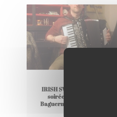
2016/02/26
IRISH SWAMP SESSION -
soirée musicale à la
Baguernette (lien VIDEO)