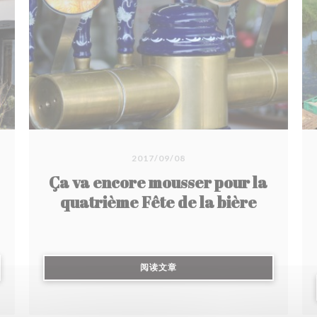
heures, une merveille qui fond dans la bouche.
En dessert, succombez au pain perdu
caramélisé et sa glace vanille ou à l'onctueux
parfait glacé aux spéculoos.
2017/09/08
Ça va encore mousser pour la
quatrième Fête de la bière
((在新窗口中打开))
阅读文章