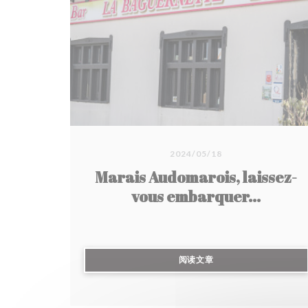
🌿 Terrasse ombragée avec vue sur le marais
Et surtout… après le repas, tu peux embarquer
directement en barque ou en bacôve pour
explorer le dernier marais cultivé de France 🚣
Un vrai moment hors du temps, entre nature et
traditions du Nord.
📍 La Baguernette by ISNOR
3 rue du Marais, 62500 Clairmarais
2024/05/18
🕐 Ouvert du jeudi au dimanche midi +
Marais Audomarois, laissez-
vendredi et samedi soir
vous embarquer...
🚗 À environ 1h de Lille
((在新窗口中打开))
阅读文章