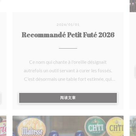
2026/01/01
Recommandé Petit Futé 2026
Ce nom qui chante à l'oreille désignait
autrefois un outil servant à curer les fossés.
C'est désormais une table fort estimée, qui
peut agrémenter votre balade dans les marais
d'Isnor. On y savoure des spécialités : le
((在新窗口中打开))
阅读文章
potjevleesch, la carbonnade flamande au pain
d'épices, la cocotte de poulet à la bière Ch'ti
gratinée au maroilles... et surtout le fameux
cochon au lait mijoté au four à bois pendant 8