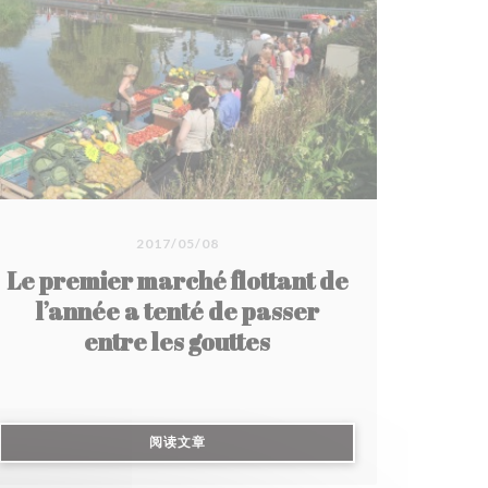
2017/05/08
Le premier marché flottant de
l’année a tenté de passer
entre les gouttes
((在新窗口中打开))
阅读文章