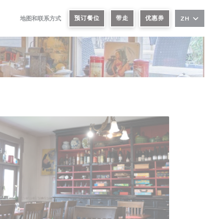
预订餐位
带走
优惠券
地图和联系方式
ZH
((在新窗口中打开))
((在新窗口中打开))