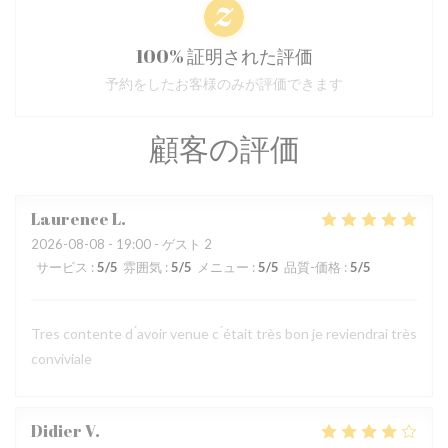
100% 証明された評価
予約をしたお客様のみが評価できます
顧客の評価
Laurence
L
2026-08-08
- 19:00 - ゲスト 2
サービス
:
5
/5
雰囲気
:
5
/5
メニュー
:
5
/5
品質-価格
:
5
/5
Tres contente d ́avoir venue c ́était très bon je reviendrai très
conviviale
Didier
V