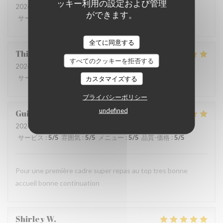
ッキー利用の設定および管理
2026-08-07
- 12:00 - ゲスト 3
ができます。
サービス
:
5
/5
雰囲気
:
5
/5
メニュー
:
5
/5
品質-価格
:
5
/5
全てに同意する
Thierry
B
すべてのクッキーを拒否する
2026-08-07
- 12:15 - ゲスト 4
サービス
:
4
/5
雰囲気
:
4
/5
メニュー
:
5
/5
品質-価格
:
5
/5
カスタマイズする
プライバシーポリシー
undefined
Guillemant
L
2026-08-07
- 12:00 - ゲスト 2
サービス
:
5
/5
雰囲気
:
5
/5
メニュー
:
5
/5
品質-価格
:
5
/5
Pour une première cadre super repas au top tres bonne
accueil bonne continuation
Shirley
W