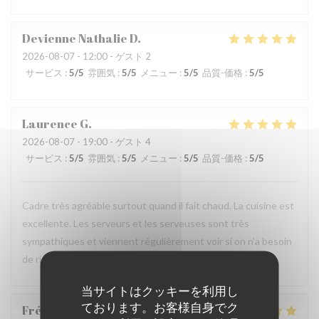
Devienne Nathalie
D
2026-08-07
- 12:00 - ゲスト 2
サービス
:
5
/5
雰囲気
:
5
/5
メニュー
:
5
/5
品質-価格
:
5
/5
Laurence
G
2026-08-07
- 19:00 - ゲスト 4
サービス
:
5
/5
雰囲気
:
5
/5
メニュー
:
5
/5
品質-価格
:
5
/5
Cadre très agréable surtout quand il fait chaud. La cuisine est
excellente. Les serveurs et les serveuses sont très
sympathiques et viennent régulièrement voir si on n'a besoin
de rien. On se sent bien dans ce restaurant.
当サイトはクッキーを利用し
ております。お客様自身でク
Frédérique
A