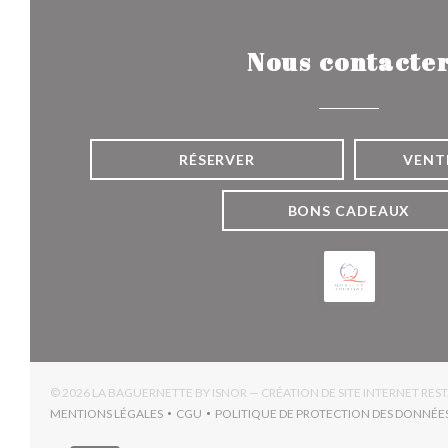
Nous contacte
RÉSERVER
VENT
BONS CADEAUX
© 2026 LA BAGUERNETTE BY ISNOR — CRÉATION DE SITE INTERNET RE
MENTIONS LÉGALES
CGU
POLITIQUE DE PROTECTION DES DONNÉE
((OUVRE UNE NOUVELLE FENÊTRE))
((OUVRE UNE NOUVELLE FENÊTRE))
((OUV