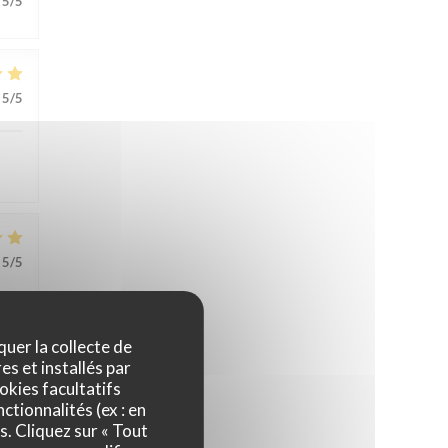
5
/5
5
/5
5
/5
quer la collecte de
es et installés par
okies facultatifs
ctionnalités (ex : en
4
/5
s. Cliquez sur « Tout