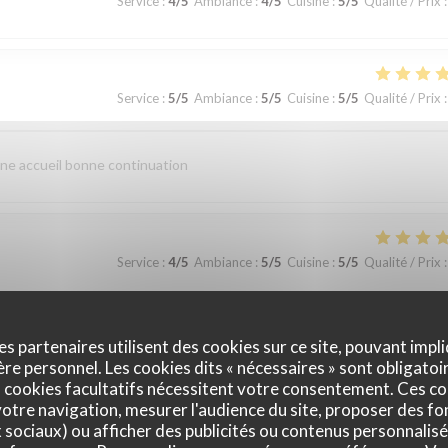
Service
:
4
/5
Ambiance
:
4
/5
Cuisine
:
5
/5
Qualité / Prix
:
Service
:
5
/5
Ambiance
:
5
/5
Cuisine
:
5
/5
Qualité / Prix
:
nne accueil bonne continuation
Service
:
4
/5
Ambiance
:
5
/5
Cuisine
:
5
/5
Qualité / Prix
:
ualité du terroir. Nous reviendrons
es partenaires utilisent des cookies sur ce site, pouvant impli
e personnel. Les cookies dits « nécessaires » sont obligatoir
 cookies facultatifs nécessitent votre consentement. Ces co
otre navigation, mesurer l'audience du site, proposer des fon
Service
:
4
/5
Ambiance
:
4
/5
Cuisine
:
5
/5
Qualité / Prix
:
x sociaux) ou afficher des publicités ou contenus personnalisé