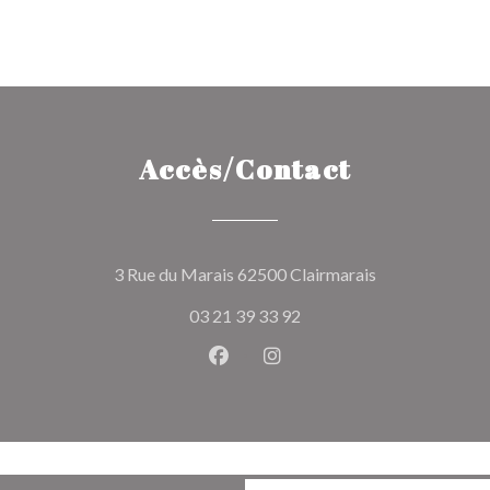
Accès/Contact
((ouvre une nou
3 Rue du Marais 62500 Clairmarais
03 21 39 33 92
Facebook ((ouvre une nouvelle 
Instagram ((ouvre une nou