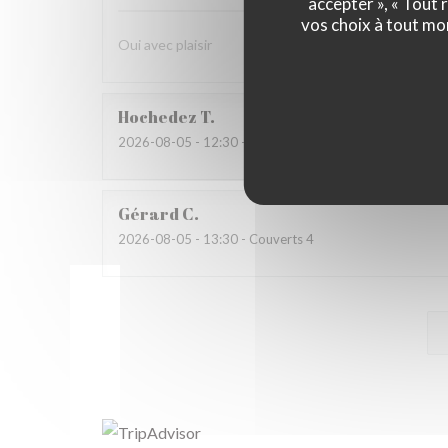
accepter », « Tout
vos choix à tout mo
Oui avec plaisir
Hochedez
T
2026-08-05
- 12:30 - Couverts 2
Gérard
C
2026-08-05
- 13:30 - Couverts 4