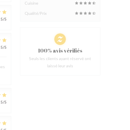
Cuisine
Qualité/Prix
5
/5
5
/5
100% avis vérifiés
Seuls les clients ayant réservé ont
laissé leur avis
ues
5
/5