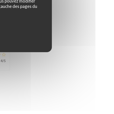
ous pouvez modifier
 gauche des pages du
5
/5
4
/5