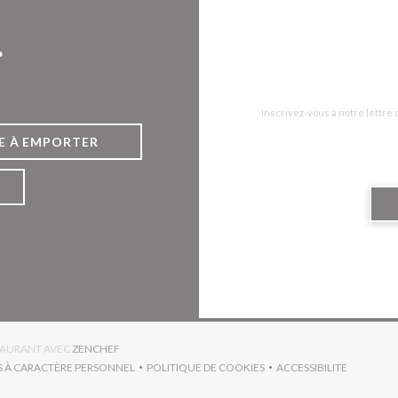
r
Inscrivez-vous à notre lettre
E À EMPORTER
((OUVRE UNE NOUVELLE FENÊTRE))
STAURANT AVEC
ZENCHEF
S À CARACTÈRE PERSONNEL
POLITIQUE DE COOKIES
ACCESSIBILITE
RE UNE NOUVELLE FENÊTRE))
((OUVRE UNE NOUVELLE FENÊTRE))
((OUVRE UNE NO