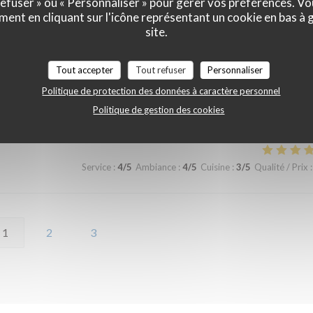
 refuser » ou « Personnaliser » pour gérer vos préférences. V
ment en cliquant sur l'icône représentant un cookie en bas à
site.
Tout accepter
Tout refuser
Personnaliser
Politique de protection des données à caractère personnel
Service
:
5
/5
Ambiance
:
5
/5
Cuisine
:
5
/5
Qualité / Prix
:
Politique de gestion des cookies
Service
:
4
/5
Ambiance
:
4
/5
Cuisine
:
3
/5
Qualité / Prix
:
1
2
3