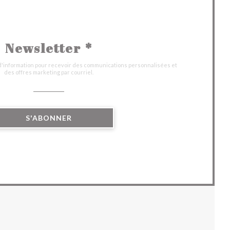
Newsletter
*
 d'information pour recevoir des communications personnalisées et
des offres marketing par courriel.
S'ABONNER
UVELLE FENÊTRE))