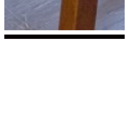
La Baguernette by
ISNOR
Die
Baguernette
empfängt Sie in
seinem
Restaurant
in
der
Nähe
von
Saint
Omer, im
Herzen von le Marais Audomarois.
Zwei schöne Zimmer
in der Dekoration wird
durch eine
schöne schattige Terrasse
im