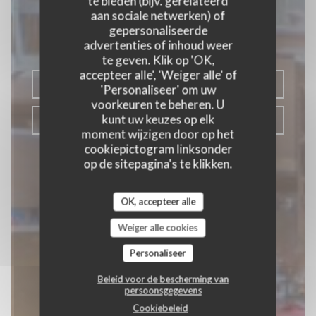
te bieden (bijv. gerelateerd
ISNOR
aan sociale netwerken) of
gepersonaliseerde
REGIONALE KEUKEN
advertenties of inhoud weer
|
CLAIRMARAIS
te geven. Klik op 'OK,
accepteer alle', 'Weiger alle' of
RESERVEER EEN TAFEL
'Personaliseer' om uw
voorkeuren te beheren. U
kunt uw keuzes op elk
AFHAAL
moment wijzigen door op het
cookiepictogram linksonder
op de sitepagina's te klikken.
OK, accepteer alle
Weiger alle cookies
Personaliseer
Beleid voor de bescherming van
persoonsgegevens
Cookiebeleid