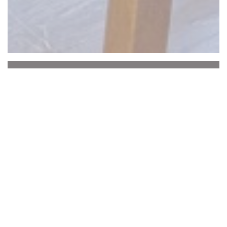
La Baguernette by
ISNOR
De
Baguernette
heet u welkom in
zijn restaurant
in de buurt van
Saint
Omer, in het hart van Le
Marais Audomarois.
Twee mooie kamers
in de decoratie wordt
aangevuld met een
mooi schaduwrijk terras
in