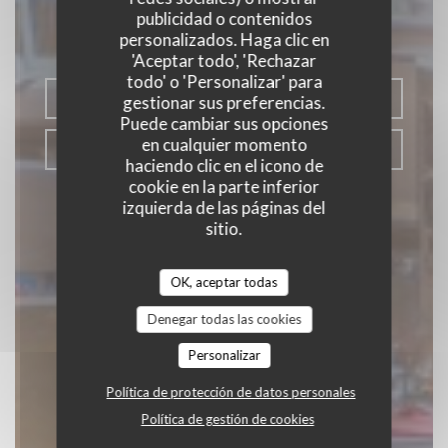
publicidad o contenidos
personalizados. Haga clic en
COCINA REGIONAL
|
CLAIRMARAIS
'Aceptar todo', 'Rechazar
todo' o 'Personalizar' para
RESERVAR UNA MESA
gestionar sus preferencias.
Puede cambiar sus opciones
en cualquier momento
TAKEAWAY
haciendo clic en el icono de
cookie en la parte inferior
izquierda de las páginas del
sitio.
OK, aceptar todas
Denegar todas las cookies
Personalizar
Política de protección de datos personales
Política de gestión de cookies