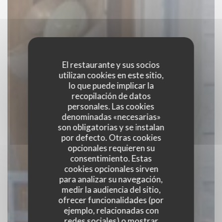
El restaurante y sus socios
utilizan cookies en este sitio,
lo que puede implicar la
recopilación de datos
personales. Las cookies
denominadas «necesarias»
son obligatorias y se instalan
por defecto. Otras cookies
opcionales requieren su
consentimiento. Estas
cookies opcionales sirven
para analizar su navegación,
medir la audiencia del sitio,
La Baguernette by
ofrecer funcionalidades (por
ejemplo, relacionadas con
ISNOR
redes sociales) o mostrar