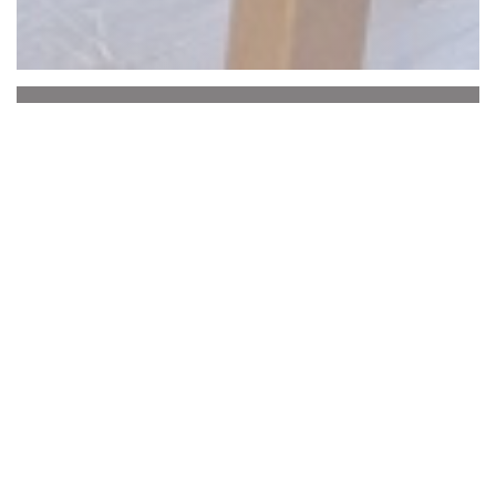
La Baguernette by
ISNOR
El
Baguernette
le da la bienvenida a
su
restaurante
cerca de
Saint
Omer, en el corazón de
Le Marais Audomarois.
Dos habitaciones
en la decoración se
complementa con una
preciosa terraza
sombreada
en verano.
Se
puede disfrutar de una
cocina típica
flamenca