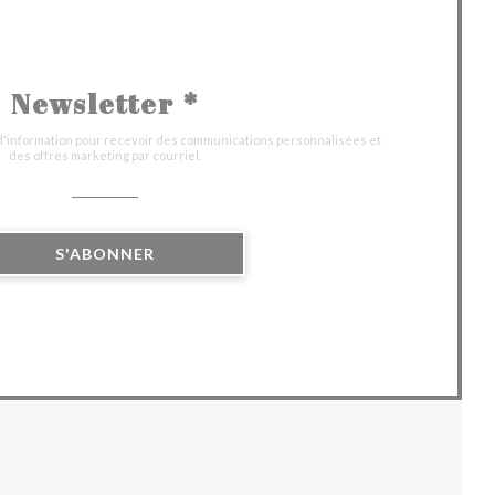
Newsletter
*
 d'information pour recevoir des communications personnalisées et
des offres marketing par courriel.
S'ABONNER
UVELLE FENÊTRE))