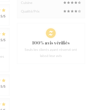
Cuisine
Qualité/Prix
5
/5
5
/5
100% avis vérifiés
Seuls les clients ayant réservé ont
laissé leur avis
ues
5
/5