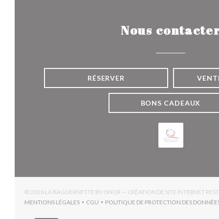
Nous contacte
RÉSERVER
VENT
BONS CADEAUX
© 2026 LA BAGUERNETTE BY ISNOR — CRÉATION DE SITE INTERNET RE
MENTIONS LÉGALES
CGU
POLITIQUE DE PROTECTION DES DONNÉE
((OUVRE UNE NOUVELLE FENÊTRE))
((OUVRE UNE NOUVELLE FENÊTRE))
((OUV