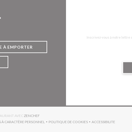
r
Inscrivez-vous à notre lettre
E À EMPORTER
((OUVRE UNE NOUVELLE FENÊTRE))
STAURANT AVEC
ZENCHEF
S À CARACTÈRE PERSONNEL
POLITIQUE DE COOKIES
ACCESSIBILITE
RE UNE NOUVELLE FENÊTRE))
((OUVRE UNE NOUVELLE FENÊTRE))
((OUVRE UNE NO