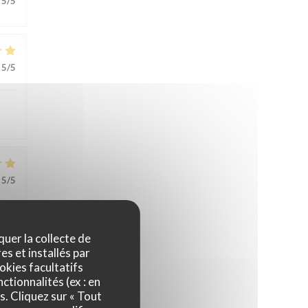
5
/5
5
/5
5
/5
quer la collecte de
es et installés par
okies facultatifs
ctionnalités (ex : en
4
/5
s. Cliquez sur « Tout