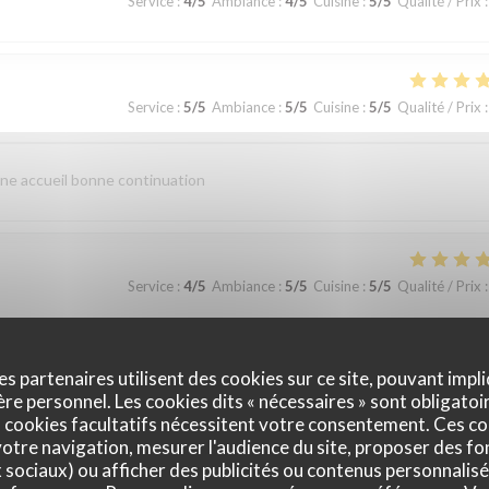
Service
:
4
/5
Ambiance
:
4
/5
Cuisine
:
5
/5
Qualité / Prix
:
Service
:
5
/5
Ambiance
:
5
/5
Cuisine
:
5
/5
Qualité / Prix
:
nne accueil bonne continuation
Service
:
4
/5
Ambiance
:
5
/5
Cuisine
:
5
/5
Qualité / Prix
:
ualité du terroir. Nous reviendrons
es partenaires utilisent des cookies sur ce site, pouvant impli
e personnel. Les cookies dits « nécessaires » sont obligatoir
 cookies facultatifs nécessitent votre consentement. Ces co
otre navigation, mesurer l'audience du site, proposer des fon
Service
:
4
/5
Ambiance
:
4
/5
Cuisine
:
5
/5
Qualité / Prix
:
x sociaux) ou afficher des publicités ou contenus personnalisé