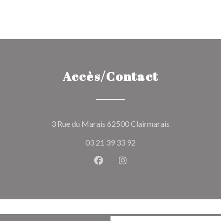
Accès/Contact
((ouvre une nou
3 Rue du Marais 62500 Clairmarais
03 21 39 33 92
Facebook ((ouvre une nouvelle 
Instagram ((ouvre une nou