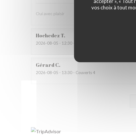
accepter », « Tout
vos choix à tout mo
Oui avec plaisir
Hochedez
T
2026-08-05
- 12:30 - Couverts 2
Gérard
C
2026-08-05
- 13:30 - Couverts 4