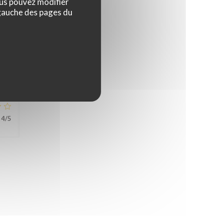
ous pouvez modifier
 gauche des pages du
5
/5
4
/5