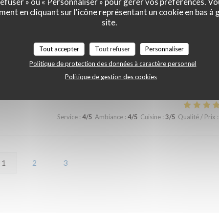
 refuser » ou « Personnaliser » pour gérer vos préférences. V
ment en cliquant sur l'icône représentant un cookie en bas à
site.
Tout accepter
Tout refuser
Personnaliser
Politique de protection des données à caractère personnel
Service
:
5
/5
Ambiance
:
5
/5
Cuisine
:
5
/5
Qualité / Prix
:
Politique de gestion des cookies
Service
:
4
/5
Ambiance
:
4
/5
Cuisine
:
3
/5
Qualité / Prix
:
1
2
3