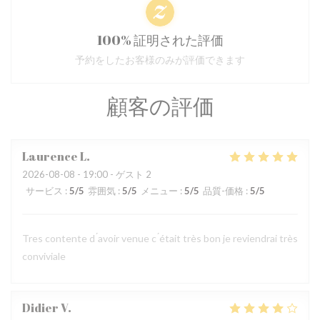
100% 証明された評価
予約をしたお客様のみが評価できます
顧客の評価
Laurence
L
2026-08-08
- 19:00 - ゲスト 2
サービス
:
5
/5
雰囲気
:
5
/5
メニュー
:
5
/5
品質-価格
:
5
/5
Tres contente d ́avoir venue c ́était très bon je reviendrai très
conviviale
Didier
V