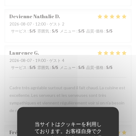
Devienne Nathalie
D
2026-08-07
- 12:00 - ゲスト 2
サービス
:
5
/5
雰囲気
:
5
/5
メニュー
:
5
/5
品質-価格
:
5
/5
Laurence
G
2026-08-07
- 19:00 - ゲスト 4
サービス
:
5
/5
雰囲気
:
5
/5
メニュー
:
5
/5
品質-価格
:
5
/5
Cadre très agréable surtout quand il fait chaud. La cuisine est
excellente. Les serveurs et les serveuses sont très
sympathiques et viennent régulièrement voir si on n'a besoin
de rien. On se sent bien dans ce restaurant.
当サイトはクッキーを利用し
ております。お客様自身でク
Frédérique
A