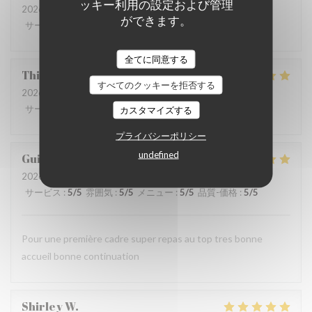
ッキー利用の設定および管理
2026-08-07
- 12:00 - ゲスト 3
ができます。
サービス
:
5
/5
雰囲気
:
5
/5
メニュー
:
5
/5
品質-価格
:
5
/5
全てに同意する
Thierry
B
すべてのクッキーを拒否する
2026-08-07
- 12:15 - ゲスト 4
サービス
:
4
/5
雰囲気
:
4
/5
メニュー
:
5
/5
品質-価格
:
5
/5
カスタマイズする
プライバシーポリシー
undefined
Guillemant
L
2026-08-07
- 12:00 - ゲスト 2
サービス
:
5
/5
雰囲気
:
5
/5
メニュー
:
5
/5
品質-価格
:
5
/5
Pour une première cadre super repas au top tres bonne
accueil bonne continuation
Shirley
W