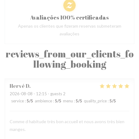
Avaliações 100% certificadas
Apenas os clientes que fizeram reservas submeteram
avaliações
reviews_from_our_clients_fo
llowing_booking
Hervé
D
2026-08-08
- 12:15 - guests 2
service
:
5
/5
ambience
:
5
/5
menu
:
5
/5
quality_price
:
5
/5
Comme d habitude très bon accueil et nous avons très bien
manges.