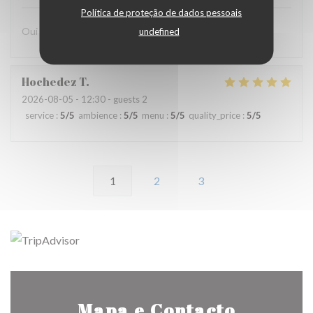
Política de proteção de dados pessoais
Oui avec plaisir
undefined
Hochedez
T
2026-08-05
- 12:30 - guests 2
service
:
5
/5
ambience
:
5
/5
menu
:
5
/5
quality_price
:
5
/5
1
2
3
Mapa e Contacto