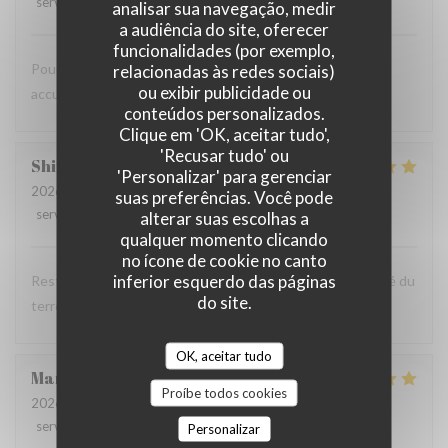
service
:
5
/5
ambience
:
5
/5
menu
:
5
/5
quality_price
:
5
/5
analisar sua navegação, medir
a audiência do site, oferecer
funcionalidades (por exemplo,
Pour une première cadre super repas au top tres bonne
relacionadas às redes sociais)
ou exibir publicidade ou
accueil bonne continuation
conteúdos personalizados.
Clique em 'OK, aceitar tudo',
'Recusar tudo' ou
Shirley
W
'Personalizar' para gerenciar
2026-08-06
- 13:00 - guests 3
suas preferências. Você pode
service
:
4
/5
ambience
:
5
/5
menu
:
5
/5
quality_price
:
5
/5
alterar suas escolhas a
qualquer momento clicando
no ícone de cookie no canto
inferior esquerdo das páginas
Restaurant au cadre très agréable et à la cuisine de qualité du
do site.
terroir. Nous reviendrons
OK, aceitar tudo
Mandy
A
Proíbe todos cookies
2026-08-05
- 12:00 - guests 2
service
:
4
/5
ambience
:
4
/5
menu
:
5
/5
quality_price
:
4
/5
Personalizar