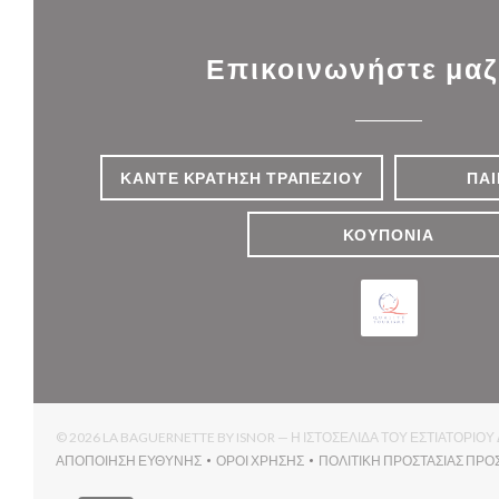
Επικοινωνήστε μαζ
ΚΆΝΤΕ ΚΡΆΤΗΣΗ ΤΡΑΠΕΖΙΟΎ
ΠΑΊ
ΚΟΥΠΌΝΙΑ
© 2026 LA BAGUERNETTE BY ISNOR — Η ΙΣΤΟΣΕΛΊΔΑ ΤΟΥ ΕΣΤΙΑΤΟΡΊ
ΑΠΟΠΟΊΗΣΗ ΕΥΘΎΝΗΣ
ΌΡΟΙ ΧΡΉΣΗΣ
ΠΟΛΙΤΙΚΉ ΠΡΟΣΤΑΣΊΑΣ ΠΡ
((ΑΝΟΊΓΕΙ ΣΕ ΝΈΟ ΠΑΡΆΘΥΡΟ))
((ΑΝΟΊΓΕΙ ΣΕ ΝΈΟ ΠΑΡΆΘΥΡΟ))
(