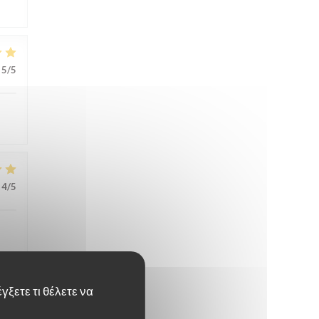
5
/5
4
/5
γξετε τι θέλετε να
5
/5