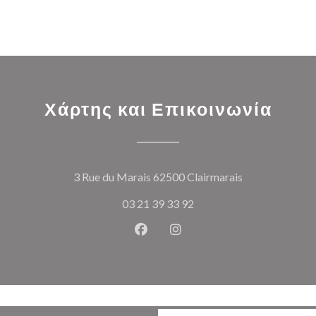
Χάρτης και Επικοινωνία
((ανοίγει σε ν
3 Rue du Marais 62500 Clairmarais
03 21 39 33 92
Facebook ((ανοίγει σε νέο παρά
Instagram ((ανοίγει σε νέ