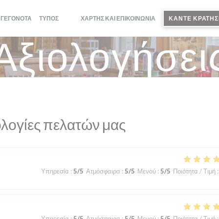
ΓΕΓΟΝΌΤΑ
ΤΎΠΟΣ
ΧΆΡΤΗΣ ΚΑΙ ΕΠΙΚΟΙΝΩΝΊΑ
ΚΆΝΤΕ ΚΡΆΤΗΣ
((ΑΝΟΊΓΕΙ ΣΕ ΝΈΟ ΠΑΡΆΘΥΡΟ))
((ΑΝΟΊΓΕΙ ΣΕ ΝΈΟ ΠΑΡΆΘΥΡΟ))
Αξιολογήσει
λογίες πελατών μας
Υπηρεσία
:
5
/5
Ατμόσφαιρα
:
5
/5
Μενού
:
5
/5
Ποιότητα / Τιμή
:
Υπηρεσία
:
5
/5
Ατμόσφαιρα
:
5
/5
Μενού
:
5
/5
Ποιότητα / Τιμή
: