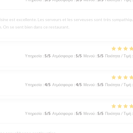
uisine est excellente. Les serveurs et les serveuses sont très sympathiq
en. On se sent bien dans ce restaurant.
Υπηρεσία
:
5
/5
Ατμόσφαιρα
:
5
/5
Μενού
:
5
/5
Ποιότητα / Τιμή
:
Υπηρεσία
:
4
/5
Ατμόσφαιρα
:
4
/5
Μενού
:
5
/5
Ποιότητα / Τιμή
:
Υπηρεσία
:
5
/5
Ατμόσφαιρα
:
5
/5
Μενού
:
5
/5
Ποιότητα / Τιμή
: