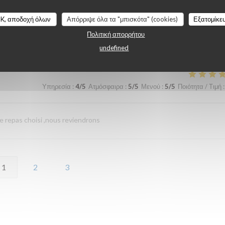
K, αποδοχή όλων
Απόρριψε όλα τα "μπισκότα" (cookies)
Εξατομίκε
Πολιτική απορρήτου
Υπηρεσία
:
4
/5
Ατμόσφαιρα
:
4
/5
Μενού
:
3
/5
Ποιότητα / Τιμή
:
undefined
Υπηρεσία
:
4
/5
Ατμόσφαιρα
:
5
/5
Μενού
:
5
/5
Ποιότητα / Τιμή
:
le repas choisi ,nous reviendrons
1
2
3