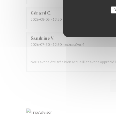
O
Gérard
C
2026-08-05
- 13:30 - καλεσμένοι 4
Sandrine
V
2026-07-30
- 12:30 - καλεσμένοι 4
Nous avons été très bien accueilli et avons apprécié 