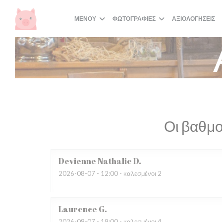
Πίνακας διαχείρισης "Μπισκότων" (Cookies)
ΜΕΝΟΎ
ΦΩΤΟΓΡΑΦΊΕΣ
ΑΞΙΟΛΟΓΉΣΕΙΣ
Οι βαθμο
Devienne Nathalie
D
2026-08-07
- 12:00 - καλεσμένοι 2
Laurence
G
2026-08-07
- 19:00 - καλεσμένοι 4