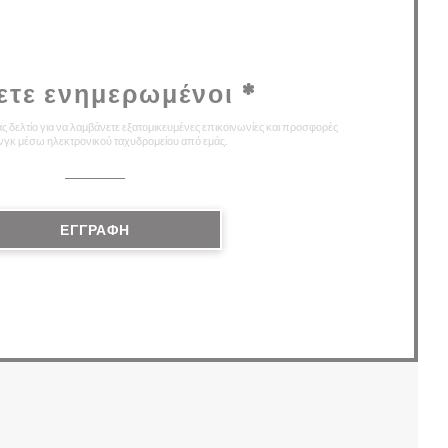
ετε ενημερωμένοι
*
ς δελτίο για να λαμβάνετε εξατομικευμένες επικοινωνίες και προσφορές
νγκ μέσω ηλεκτρονικού ταχυδρομείου από εμάς.
ΕΓΓΡΑΦΉ
ΈΟ ΠΑΡΆΘΥΡΟ))