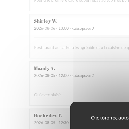
Pour une première cadre super repas au top tres bo
Shirley
W
2026-08-06
- 13:00 - καλεσμένοι 3
Restaurant au cadre très agréable et à la cuisine de q
Mandy
A
2026-08-05
- 12:00 - καλεσμένοι 2
Oui avec plaisir
Hochedez
T
Ο ιστότοπος αυτός
2026-08-05
- 12:30 - καλεσμένοι 2