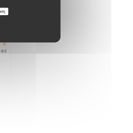
υση
4
/5
4
/5