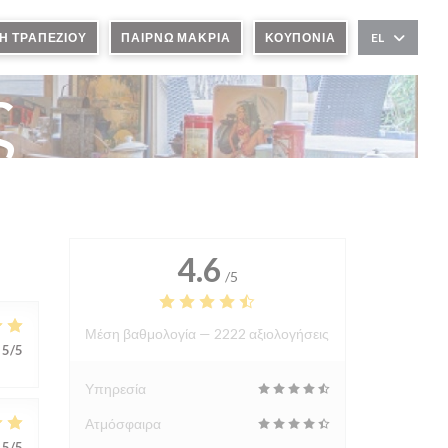
Η ΤΡΑΠΕΖΙΟΎ
ΠΑΊΡΝΩ ΜΑΚΡΙΆ
ΚΟΥΠΌΝΙΑ
EL
ς
4.6
/5
Μέση βαθμολογία —
2222 αξιολογήσεις
5
/5
Υπηρεσία
Ατμόσφαιρα
5
/5