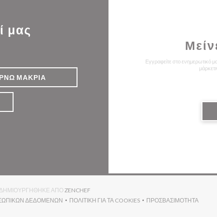
ί μας
Μείν
Εγγραφείτε στο ενημερωτικό μα
μάρκετι
ΡΝΩ ΜΑΚΡΙΆ
((ΑΝΟΊΓΕΙ ΣΕ ΝΈΟ ΠΑΡΆΘΥΡΟ))
ΟΥ ΔΗΜΙΟΥΡΓΉΘΗΚΕ ΑΠΌ
ZENCHEF
ΟΣΩΠΙΚΏΝ ΔΕΔΟΜΈΝΩΝ
ΠΟΛΙΤΙΚΉ ΓΙΑ ΤΑ COOKIES
ΠΡΟΣΒΑΣΙΜΌΤΗΤΑ
(ΑΝΟΊΓΕΙ ΣΕ ΝΈΟ ΠΑΡΆΘΥΡΟ))
((ΑΝΟΊΓΕΙ ΣΕ ΝΈΟ ΠΑΡΆΘΥΡΟ))
((ΑΝΟΊΓΕΙ ΣΕ Ν