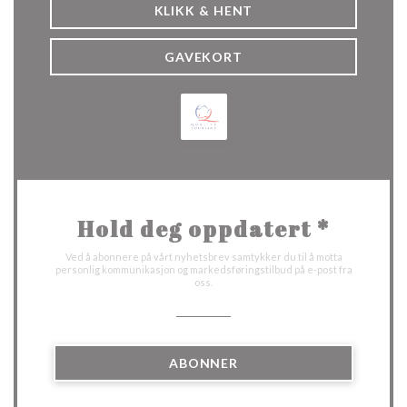
KLIKK & HENT
GAVEKORT
Hold deg oppdatert
*
Ved å abonnere på vårt nyhetsbrev samtykker du til å motta
personlig kommunikasjon og markedsføringstilbud på e-post fra
oss.
ABONNER