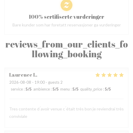
100% sertifiserte vurderinger
Bare kunder som har foretatt reservasjoner ga vurderinger
reviews_from_our_clients_fo
llowing_booking
Laurence
L
2026-08-08
- 19:00 - guests 2
service
:
5
/5
ambience
:
5
/5
menu
:
5
/5
quality_price
:
5
/5
Tres contente d ́avoir venue c ́était très bon je reviendrai très
conviviale