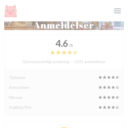
Panel for informasjonskapsler
Anmeldelser
4.6
/5
Gjennomsnittlig vurdering —
2231 anmeldelser
Tjeneste
Atmosfære
Menyer
Kvalitet/Pris