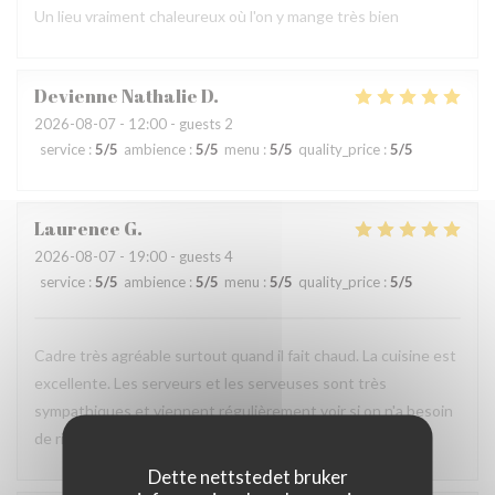
Un lieu vraiment chaleureux où l'on y mange très bien
Devienne Nathalie
D
2026-08-07
- 12:00 - guests 2
service
:
5
/5
ambience
:
5
/5
menu
:
5
/5
quality_price
:
5
/5
Laurence
G
2026-08-07
- 19:00 - guests 4
service
:
5
/5
ambience
:
5
/5
menu
:
5
/5
quality_price
:
5
/5
Cadre très agréable surtout quand il fait chaud. La cuisine est
excellente. Les serveurs et les serveuses sont très
sympathiques et viennent régulièrement voir si on n'a besoin
de rien. On se sent bien dans ce restaurant.
Dette nettstedet bruker