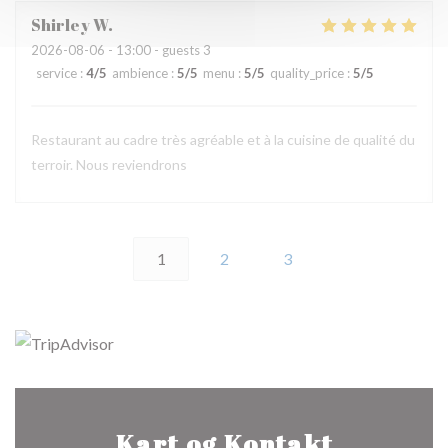
Shirley
W
2026-08-06
- 13:00 - guests 3
service
:
4
/5
ambience
:
5
/5
menu
:
5
/5
quality_price
:
5
/5
Restaurant au cadre très agréable et à la cuisine de qualité du
terroir. Nous reviendrons
1
2
3
Kart og Kontakt