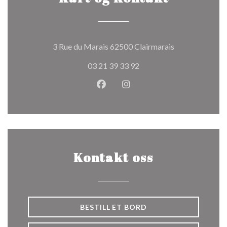
((åpner i et nytt
3 Rue du Marais 62500 Clairmarais
03 21 39 33 92
Facebook ((åpner i et nytt vindu
Instagram ((åpner i et nytt
Kontakt oss
BESTILL ET BORD