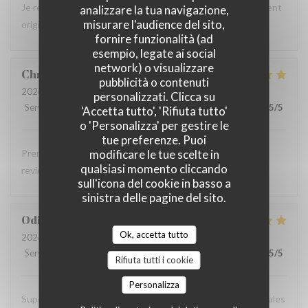
Je recommande la spécialité "les trois braves" c'est tellement
analizzare la tua navigazione,
misurare l'audience del sito,
original pour un provençal ! C'est aussi tellement bon !
fornire funzionalità (ad
esempio, legate ai social
network) o visualizzare
Christophe
G
pubblicità o contenuti
2026-08-03
- 13:00 - Ospiti 3
personalizzati. Clicca su
Servizio
:
5
/5
Atmosfera
:
5
/5
Cucina
:
5
/5
Qualità / Prezzo
:
5
/5
'Accetta tutto', 'Rifiuta tutto'
o 'Personalizza' per gestire le
tue preferenze. Puoi
modificare le tue scelte in
Première visite chez vous Nous avons tout apprécié Nous
qualsiasi momento cliccando
reviendrons une prochaine fois.
sull'icona del cookie in basso a
sinistra delle pagine del sito.
Odile
W
Ok, accetta tutto
2026-08-03
- 12:00 - Ospiti 3
Servizio
:
5
/5
Atmosfera
:
5
/5
Cucina
:
5
/5
Qualità / Prezzo
:
5
/5
Rifiuta tutti i cookie
Personalizza
Super moment,terasse très agréable et spécialités régionales