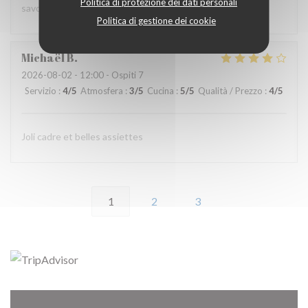
Politica di protezione dei dati personali
savoureuses. Dessert maison excellent 👍
Politica di gestione dei cookie
Michaël
B
2026-08-02
- 12:00 - Ospiti 7
Servizio
:
4
/5
Atmosfera
:
3
/5
Cucina
:
5
/5
Qualità / Prezzo
:
4
/5
Joli cadre et belles assiettes
1
2
3