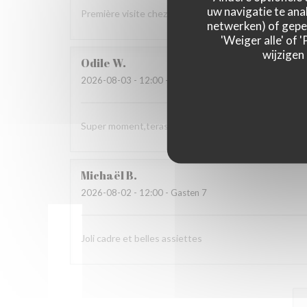
uw navigatie te anal
Première visite chez vous Nous avons tout apprécié 
netwerken) of geper
'Weiger alle' of
wijzigen
Odile
W
2026-08-03
- 12:00 - Gasten 3
Super moment,terasse très agréable et spécialités r
Michaël
B
2026-08-02
- 12:00 - Gasten 7
Joli cadre et belles assiettes