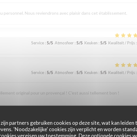
du personnel. Nous reviendrons avec plaisir dans cet établissement.
Service
:
5
/5
Atmosfeer
:
5
/5
Keuken
:
5
/5
Kwaliteit / Prijs
:
Service
:
5
/5
Atmosfeer
:
5
/5
Keuken
:
5
/5
Kwaliteit / Prijs
:
ellement original pour un provençal ! C'est aussi tellement bon !
zijn partners gebruiken cookies op deze site, wat kan leiden
Service
:
5
/5
Atmosfeer
:
5
/5
Keuken
:
5
/5
Kwaliteit / Prijs
:
ens. 'Noodzakelijke' cookies zijn verplicht en worden standa
cookies vereisen uw toestemming. Deze optionele cookies 