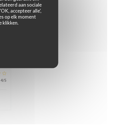
relateerd aan sociale
OK, accepteer alle',
zes op elk moment
 klikken.
5
/5
4
/5