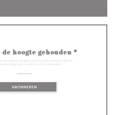
venster))
nieuw venster))
 de hoogte gehouden
*
onze nieuwsbrief om gepersonaliseerde communicatie en
aanbiedingen per e-mail van ons te ontvangen.
ABONNEREN