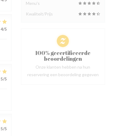
Menu's
Kwaliteit/Prijs
4
/5
100% gecertificeerde
beoordelingen
Onze klanten hebben na hun
reservering een beoordeling gegeven
5
/5
5
/5