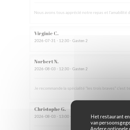
Nous avons tous apprécié notre repas et l'amabilité 
Virginie
C
2026-07-31
- 12:30 - Gasten 2
Norbert
N
2026-08-03
- 12:30 - Gasten 2
Je recommande la spécialité "les trois braves" c'est t
Christophe
G
Het restaurant en 
2026-08-03
- 13:00 - Gasten 3
van persoonsgegev
Andere optionele 