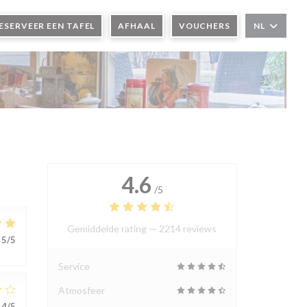
ESERVEER EEN TAFEL
AFHAAL
VOUCHERS
NL
4.6
/5
Gemiddelde rating —
2214 reviews
5
/5
Service
Atmosfeer
4
/5