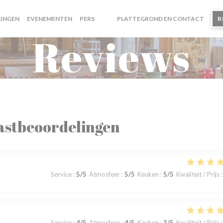
INGEN
EVENEMENTEN
PERS
PLATTEGROND EN CONTACT
R
((OPENT IN EEN NIEUW VENSTER))
((OPENT IN EEN NIEUW VENSTER))
Reviews
astbeoordelingen
Service
:
5
/5
Atmosfeer
:
5
/5
Keuken
:
5
/5
Kwaliteit / Prijs
:
Service
:
4
/5
Atmosfeer
:
4
/5
Keuken
:
3
/5
Kwaliteit / Prijs
: