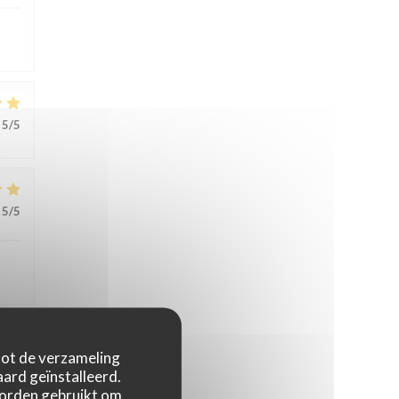
5
/5
5
/5
 tot de verzameling
5
/5
ard geïnstalleerd.
worden gebruikt om