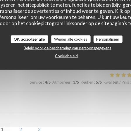
yseren, het sitepubliek te meten, functies te bieden (bijv. ge
Nous reviendrons une prochaine fois.
sonaliseerde advertenties of inhoud weer te geven. Klik op '
 'Personaliseer' om uw voorkeuren te beheren. U kunt uw keu
 door op het cookiepictogram linksonder op de sitepagina's te
Service
:
5
/5
Atmosfeer
:
5
/5
Keuken
:
5
/5
Kwaliteit / Prijs
:
OK, accepteer alle
Weiger alle cookies
Personaliseer
Beleid voor de bescherming van persoonsgegevens
égionales savoureuses. Dessert maison excellent 👍
Cookiebeleid
Service
:
4
/5
Atmosfeer
:
3
/5
Keuken
:
5
/5
Kwaliteit / Prijs
:
1
2
3