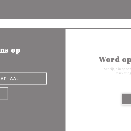
Facebook ((opent in een nieuw 
Instagram ((opent in een 
ns op
Word op
Schrijf je in op 
marketing
AFHAAL