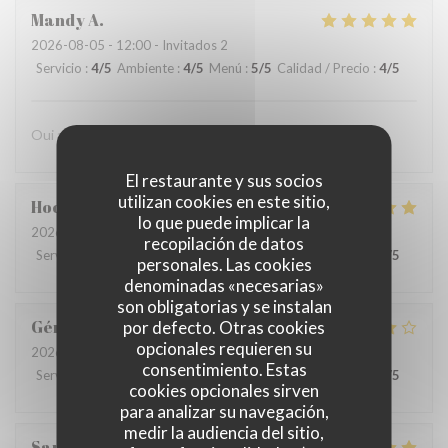
Mandy
A
2026-08-05
- 12:00 - Invitados 2
Servicio
:
4
/5
Ambiente
:
4
/5
Menú
:
5
/5
Calidad / Precio
:
4
/5
Oui avec plaisir
El restaurante y sus socios
utilizan cookies en este sitio,
Hochedez
T
lo que puede implicar la
2026-08-05
- 12:30 - Invitados 2
recopilación de datos
Servicio
:
5
/5
Ambiente
:
5
/5
Menú
:
5
/5
Calidad / Precio
:
5
/5
personales. Las cookies
denominadas «necesarias»
son obligatorias y se instalan
Gérard
C
por defecto. Otras cookies
opcionales requieren su
2026-08-05
- 13:30 - Invitados 4
consentimiento. Estas
Servicio
:
4
/5
Ambiente
:
4
/5
Menú
:
3
/5
Calidad / Precio
:
4
/5
cookies opcionales sirven
para analizar su navegación,
medir la audiencia del sitio,
Sandrine
V