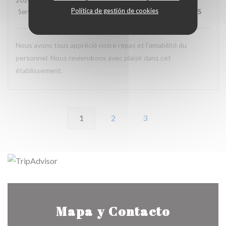
2026-08-04
- 12:30 - Invitados 4
Política de gestión de cookies
Servicio
:
5
/5
Ambiente
:
4
/5
Menú
:
5
/5
Calidad / Precio
:
5
/5
Nous avons tous apprécié notre repas et l'amabilité du
personnel. Nous reviendrons avec plaisir dans cet
établissement.
1
2
3
Mapa y Contacto