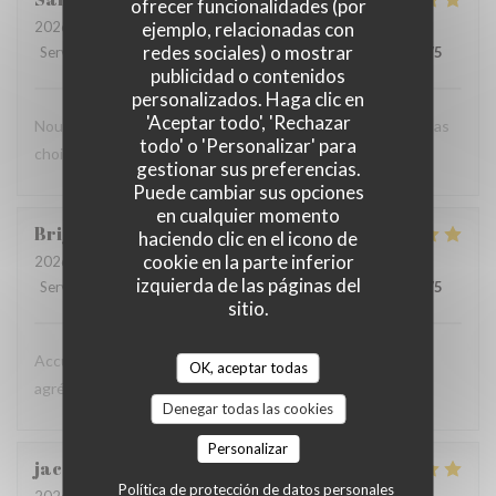
ofrecer funcionalidades (por
2026-07-30
- 12:30 - Invitados 4
ejemplo, relacionadas con
redes sociales) o mostrar
Servicio
:
4
/5
Ambiente
:
5
/5
Menú
:
5
/5
Calidad / Precio
:
4
/5
publicidad o contenidos
personalizados. Haga clic en
'Aceptar todo', 'Rechazar
Nous avons été très bien accueilli et avons apprécié le repas
todo' o 'Personalizar' para
choisi ,nous reviendrons
gestionar sus preferencias.
Puede cambiar sus opciones
en cualquier momento
Brigitte
H
haciendo clic en el icono de
cookie en la parte inferior
2026-07-26
- 12:45 - Invitados 4
izquierda de las páginas del
Servicio
:
5
/5
Ambiente
:
5
/5
Menú
:
5
/5
Calidad / Precio
:
5
/5
sitio.
Accueil agréable, service rapide. Nous avons passé un
OK, aceptar todas
agréable moment dans ce restaurant.
Denegar todas las cookies
Personalizar
jacques
D
Política de protección de datos personales