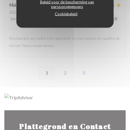
Beleid voor de bescherming van
Shirley
W
persoonsgegevens
2026-08-06
- 13:00 - Gasten 3
Cookiebeleid
Service
:
4
/5
Atmosfeer
:
5
/5
Keuken
:
5
/5
Kwaliteit / Prijs
:
5
/5
Restaurant au cadre très agréable et à la cuisine de qualité du
terroir. Nous reviendrons
1
2
3
Plattegrond en Contact