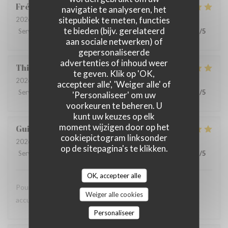
Frédérique
A
navigatie te analyseren, het
sitepubliek te meten, functies
2026-08-07
- 12:00 - Gasten 3
te bieden (bijv. gerelateerd
Service
:
5
/5
Atmosfeer
:
5
/5
Keuken
:
5
/5
Kwaliteit / Prijs
:
5
/5
aan sociale netwerken) of
gepersonaliseerde
advertenties of inhoud weer
Thierry
B
te geven. Klik op 'OK,
2026-08-07
- 12:15 - Gasten 4
accepteer alle', 'Weiger alle' of
Service
:
4
/5
Atmosfeer
:
4
/5
Keuken
:
5
/5
Kwaliteit / Prijs
:
5
/5
'Personaliseer' om uw
voorkeuren te beheren. U
kunt uw keuzes op elk
moment wijzigen door op het
Guillemant
L
cookiepictogram linksonder
2026-08-07
- 12:00 - Gasten 2
op de sitepagina's te klikken.
Service
:
5
/5
Atmosfeer
:
5
/5
Keuken
:
5
/5
Kwaliteit / Prijs
:
5
/5
OK, accepteer alle
Pour une première cadre super repas au top tres bonne
Weiger alle cookies
accueil bonne continuation
Personaliseer