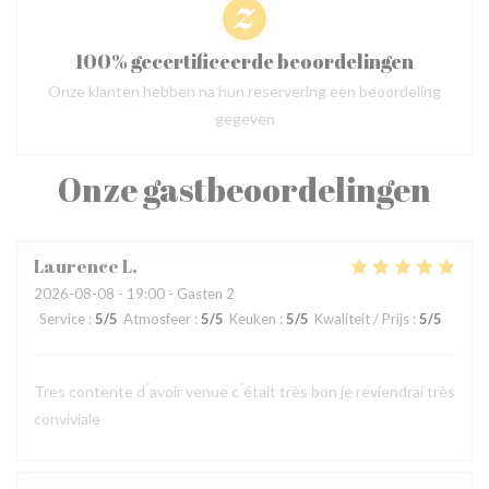
100% gecertificeerde beoordelingen
Onze klanten hebben na hun reservering een beoordeling
gegeven
Onze gastbeoordelingen
Laurence
L
2026-08-08
- 19:00 - Gasten 2
Service
:
5
/5
Atmosfeer
:
5
/5
Keuken
:
5
/5
Kwaliteit / Prijs
:
5
/5
Tres contente d ́avoir venue c ́était très bon je reviendrai très
conviviale