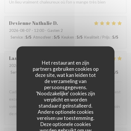
Un lieu vraiment chaleureux où l'on y mange très bien
Devienne Nathalie
D
2026-08-07
- 12:00 - Gasten 2
Service
:
5
/5
Atmosfeer
:
5
/5
Keuken
:
5
/5
Kwaliteit / Prijs
:
5
/5
Laurence
G
Het restaurant en zijn
2026-08-07
- 19:00 - Gasten 4
partners gebruiken cookies op
Service
:
5
/5
Atmosfeer
:
5
/5
Keuken
:
5
/5
Kwaliteit / Prijs
:
5
/5
deze site, wat kan leiden tot
de verzameling van
persoonsgegevens.
Cadre très agréable surtout quand il fait chaud. La cuisine est
'Noodzakelijke' cookies zijn
verplicht en worden
excellente. Les serveurs et les serveuses sont très
standaard geïnstalleerd.
sympathiques et viennent régulièrement voir si on n'a besoin
Andere optionele cookies
de rien. On se sent bien dans ce restaurant.
vereisen uw toestemming.
Deze optionele cookies
worden gebruikt om uw