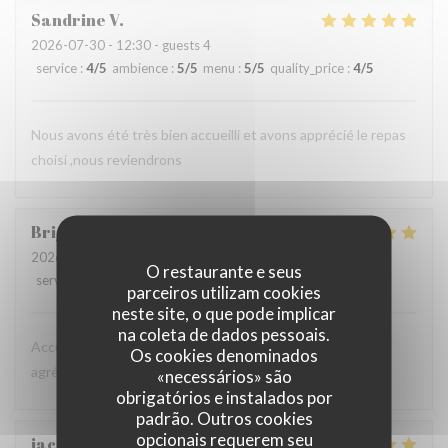
Sandrine
V
2026-07-30
- 12:30 - guests 4
service
:
4
/5
ambience
:
5
/5
menu
:
5
/5
quality_price
:
4
/5
Nous avons été très bien accueilli et avons apprécié le repas
choisi ,nous reviendrons
Brigitte
H
2026-07-26
- 12:45 - guests 4
O restaurante e seus
service
:
5
/5
ambience
:
5
/5
menu
:
5
/5
quality_price
:
5
/5
parceiros utilizam cookies
neste site, o que pode implicar
na coleta de dados pessoais.
Accueil agréable, service rapide. Nous avons passé un
Os cookies denominados
agréable moment dans ce restaurant.
«necessários» são
obrigatórios e instalados por
padrão. Outros cookies
opcionais requerem seu
jacques
D