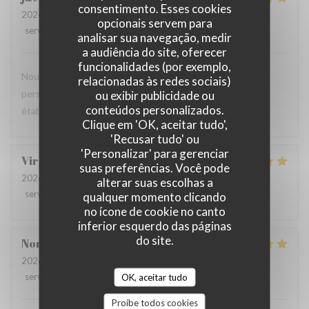
consentimento. Esses cookies
2026-08-04
- 12:30 - guests 4
opcionais servem para
service
:
5
/5
ambience
:
4
/5
menu
:
5
/5
quality_price
:
5
/5
analisar sua navegação, medir
a audiência do site, oferecer
funcionalidades (por exemplo,
Nous avons tous apprécié notre repas et l'amabilité du
relacionadas às redes sociais)
personnel. Nous reviendrons avec plaisir dans cet
ou exibir publicidade ou
conteúdos personalizados.
établissement.
Clique em 'OK, aceitar tudo',
'Recusar tudo' ou
'Personalizar' para gerenciar
Virginie
C
suas preferências. Você pode
2026-07-31
- 12:30 - guests 2
alterar suas escolhas a
service
:
5
/5
ambience
:
5
/5
menu
:
5
/5
quality_price
:
5
/5
qualquer momento clicando
no ícone de cookie no canto
inferior esquerdo das páginas
do site.
Norbert
N
2026-08-03
- 12:30 - guests 2
service
:
5
/5
ambience
:
OK, aceitar tudo
5
/5
menu
:
5
/5
quality_price
:
5
/5
Proíbe todos cookies