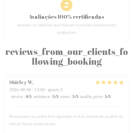
Avaliações 100% certificadas
Apenas os clientes que fizeram reservas submeteram
avaliações
reviews_from_our_clients_fo
llowing_booking
Shirley
W
2026-08-06
- 13:00 - guests 3
service
:
4
/5
ambience
:
5
/5
menu
:
5
/5
quality_price
:
5
/5
Restaurant au cadre très agréable et à la cuisine de qualité du
terroir. Nous reviendrons