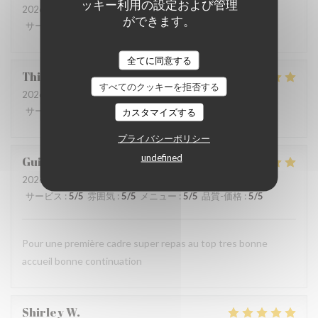
ッキー利用の設定および管理
2026-08-07
- 12:00 - ゲスト 3
ができます。
サービス
:
5
/5
雰囲気
:
5
/5
メニュー
:
5
/5
品質-価格
:
5
/5
全てに同意する
Thierry
B
すべてのクッキーを拒否する
2026-08-07
- 12:15 - ゲスト 4
サービス
:
4
/5
雰囲気
:
4
/5
メニュー
:
5
/5
品質-価格
:
5
/5
カスタマイズする
プライバシーポリシー
undefined
Guillemant
L
2026-08-07
- 12:00 - ゲスト 2
サービス
:
5
/5
雰囲気
:
5
/5
メニュー
:
5
/5
品質-価格
:
5
/5
Pour une première cadre super repas au top tres bonne
accueil bonne continuation
Shirley
W