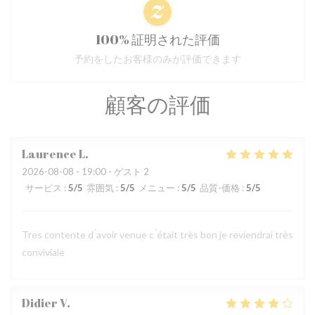
100% 証明された評価
予約をしたお客様のみが評価できます
顧客の評価
Laurence
L
2026-08-08
- 19:00 - ゲスト 2
サービス
:
5
/5
雰囲気
:
5
/5
メニュー
:
5
/5
品質-価格
:
5
/5
Tres contente d ́avoir venue c ́était très bon je reviendrai très
conviviale
Didier
V