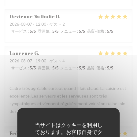
Devienne Nathalie
D
2026-08-07
- 12:00 - ゲスト 2
サービス
:
5
/5
雰囲気
:
5
/5
メニュー
:
5
/5
品質-価格
:
5
/5
Laurence
G
2026-08-07
- 19:00 - ゲスト 4
サービス
:
5
/5
雰囲気
:
5
/5
メニュー
:
5
/5
品質-価格
:
5
/5
Cadre très agréable surtout quand il fait chaud. La cuisine est
excellente. Les serveurs et les serveuses sont très
sympathiques et viennent régulièrement voir si on n'a besoin
de rien. On se sent bien dans ce restaurant.
当サイトはクッキーを利用し
ております。お客様自身でク
Frédérique
A