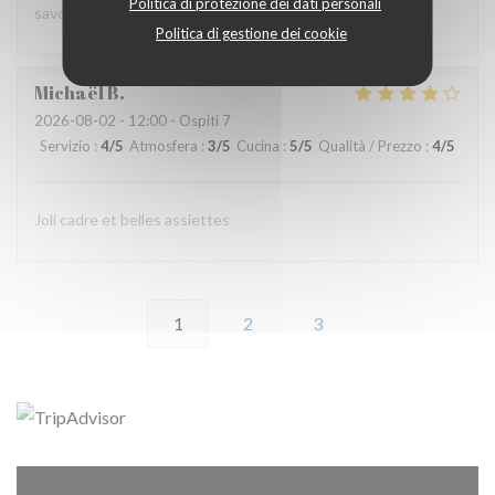
Politica di protezione dei dati personali
savoureuses. Dessert maison excellent 👍
Politica di gestione dei cookie
Michaël
B
2026-08-02
- 12:00 - Ospiti 7
Servizio
:
4
/5
Atmosfera
:
3
/5
Cucina
:
5
/5
Qualità / Prezzo
:
4
/5
Joli cadre et belles assiettes
1
2
3