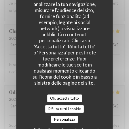
Je recommande la spécialité "les trois braves" c'est tellement
analizzare la tua navigazione,
misurare l'audience del sito,
original pour un provençal ! C'est aussi tellement bon !
fornire funzionalità (ad
esempio, legate ai social
network) o visualizzare
Christophe
G
pubblicità o contenuti
2026-08-03
- 13:00 - Ospiti 3
personalizzati. Clicca su
Servizio
:
5
/5
Atmosfera
:
5
/5
Cucina
:
5
/5
Qualità / Prezzo
:
5
/5
'Accetta tutto', 'Rifiuta tutto'
o 'Personalizza' per gestire le
tue preferenze. Puoi
modificare le tue scelte in
Première visite chez vous Nous avons tout apprécié Nous
qualsiasi momento cliccando
reviendrons une prochaine fois.
sull'icona del cookie in basso a
sinistra delle pagine del sito.
Odile
W
Ok, accetta tutto
2026-08-03
- 12:00 - Ospiti 3
Servizio
:
5
/5
Atmosfera
:
5
/5
Cucina
:
5
/5
Qualità / Prezzo
:
5
/5
Rifiuta tutti i cookie
Personalizza
Super moment,terasse très agréable et spécialités régionales