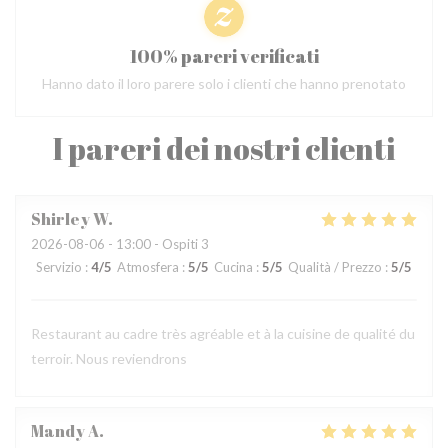
100% pareri verificati
Hanno dato il loro parere solo i clienti che hanno prenotato
I pareri dei nostri clienti
Shirley
W
2026-08-06
- 13:00 - Ospiti 3
Servizio
:
4
/5
Atmosfera
:
5
/5
Cucina
:
5
/5
Qualità / Prezzo
:
5
/5
Restaurant au cadre très agréable et à la cuisine de qualité du
terroir. Nous reviendrons
Mandy
A