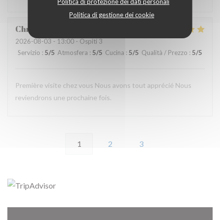
Politica di protezione dei dati personali
Politica di gestione dei cookie
Christophe
G
2026-08-03
- 13:00 - Ospiti 3
Servizio
:
5
/5
Atmosfera
:
5
/5
Cucina
:
5
/5
Qualità / Prezzo
:
5
/5
Première visite chez vous Nous avons tout apprécié Nous
reviendrons une prochaine fois.
1
2
3