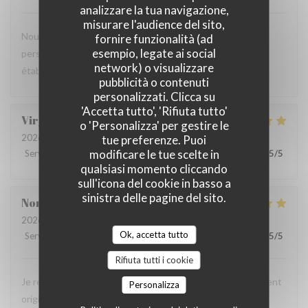
analizzare la tua navigazione,
misurare l'audience del sito,
Nous avons tous apprécié notre repas et l'amabilité du
fornire funzionalità (ad
esempio, legate ai social
personnel. Nous reviendrons avec plaisir dans cet
network) o visualizzare
établissement.
pubblicità o contenuti
personalizzati. Clicca su
'Accetta tutto', 'Rifiuta tutto'
Virginie
C
o 'Personalizza' per gestire le
2026-07-31
- 12:30 - Ospiti 2
tue preferenze. Puoi
modificare le tue scelte in
Servizio
:
5
/5
Atmosfera
:
5
/5
Cucina
:
5
/5
Qualità / Prezzo
:
5
/5
qualsiasi momento cliccando
sull'icona del cookie in basso a
sinistra delle pagine del sito.
Norbert
N
2026-08-03
- 12:30 - Ospiti 2
Ok, accetta tutto
Servizio
:
5
/5
Atmosfera
:
5
/5
Cucina
:
5
/5
Qualità / Prezzo
:
5
/5
Rifiuta tutti i cookie
Je recommande la spécialité "les trois braves" c'est tellement
Personalizza
original pour un provençal ! C'est aussi tellement bon !