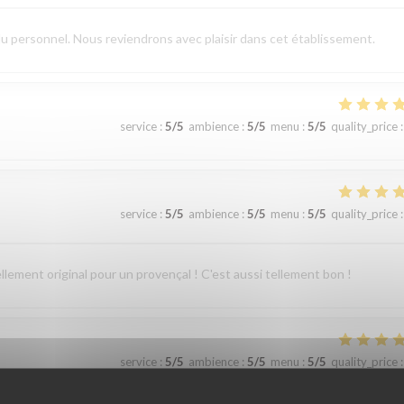
du personnel. Nous reviendrons avec plaisir dans cet établissement.
service
:
5
/5
ambience
:
5
/5
menu
:
5
/5
quality_price
:
service
:
5
/5
ambience
:
5
/5
menu
:
5
/5
quality_price
:
ellement original pour un provençal ! C'est aussi tellement bon !
service
:
5
/5
ambience
:
5
/5
menu
:
5
/5
quality_price
: