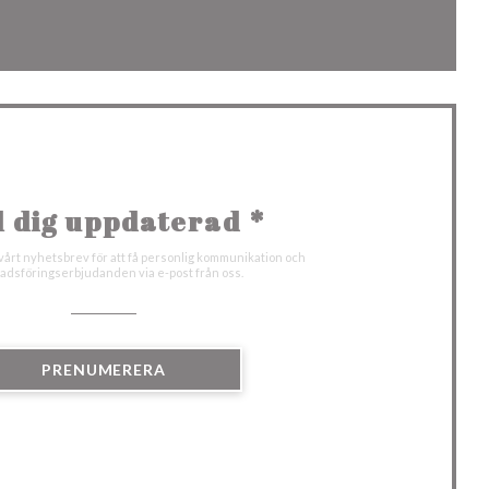
ster))
ytt fönster))
l dig uppdaterad
*
årt nyhetsbrev för att få personlig kommunikation och
dsföringserbjudanden via e-post från oss.
PRENUMERERA