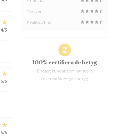
Atmosfär
Menyer
Kvalitet/Pris
4
/5
100% certifierade betyg
Endast kunder som har gjort
reservationer gav betyg
5
/5
5
/5