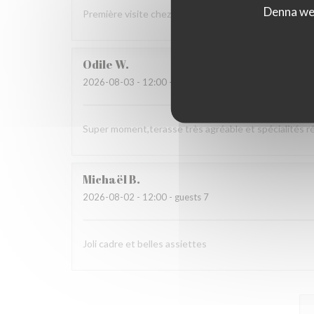
Denna web
Première visite chez vous Nous avons tout apprécié 
Odile
W
2026-08-03
- 12:00 - guests 3
Super moment,terasse très agréable et spécialités r
Michaël
B
2026-08-02
- 12:00 - guests 7
Joli cadre et belles assiettes