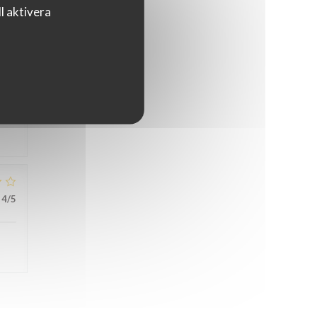
l aktivera
5
/5
4
/5