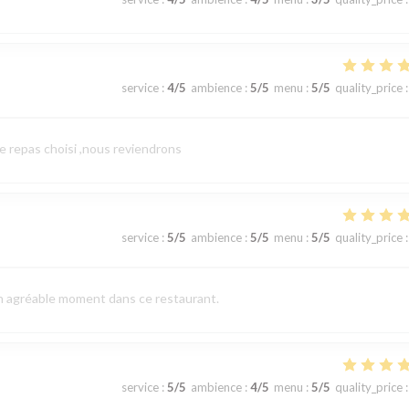
service
:
4
/5
ambience
:
5
/5
menu
:
5
/5
quality_price
:
le repas choisi ,nous reviendrons
service
:
5
/5
ambience
:
5
/5
menu
:
5
/5
quality_price
:
un agréable moment dans ce restaurant.
service
:
5
/5
ambience
:
4
/5
menu
:
5
/5
quality_price
: