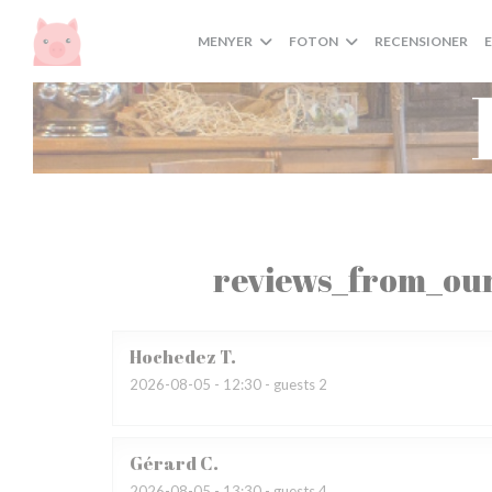
Cookie- hanteringspanel
MENYER
FOTON
RECENSIONER
reviews_from_our
Hochedez
T
2026-08-05
- 12:30 - guests 2
Gérard
C
2026-08-05
- 13:30 - guests 4