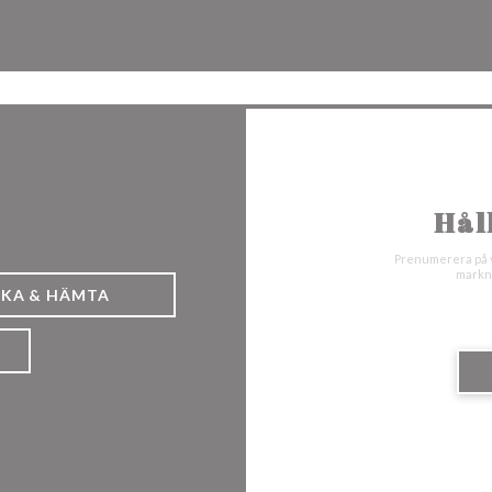
Facebook ((öppnas i ett nytt fön
Instagram ((öppnas i ett n
Hål
Prenumerera på v
markna
CKA & HÄMTA