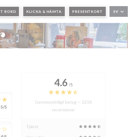
TT BORD
KLICKA & HÄMTA
PRESENTKORT
SV
r
4.6
/5
Genomsnittligt betyg —
2218
5
/5
recensioner
Tjänst
4
/5