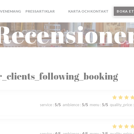
EVENEMANG
PRESSARTIKLAR
KARTA OCH KONTAKT
BOKA E
((ÖPPNAS I ETT NYTT FÖNSTER))
((ÖPPNAS I ETT NYTT FÖNSTER))
Recensione
_clients_following_booking
service
:
5
/5
ambience
:
5
/5
menu
:
5
/5
quality_price
:
service
:
4
/5
ambience
:
4
/5
menu
:
3
/5
quality_price
: