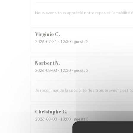
Nous avons tous apprécié notre repas et l'amabilité 
Virginie
C
2026-07-31
- 12:30 - guests 2
Norbert
N
2026-08-03
- 12:30 - guests 2
Je recommande la spécialité "les trois braves" c'est t
Christophe
G
2026-08-03
- 13:00 - guests 3