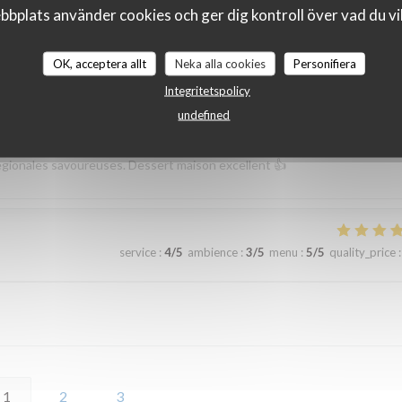
bplats använder cookies och ger dig kontroll över vad du vil
Nous reviendrons une prochaine fois.
OK, acceptera allt
Neka alla cookies
Personifiera
Integritetspolicy
service
:
5
/5
ambience
:
5
/5
menu
:
5
/5
quality_price
:
undefined
égionales savoureuses. Dessert maison excellent 👍
service
:
4
/5
ambience
:
3
/5
menu
:
5
/5
quality_price
:
1
2
3