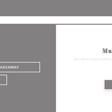
Facebook ((abre en una nueva v
Instagram ((abre en una 
Ma
Suscríbase a nuestro boletín 
TAKEAWAY