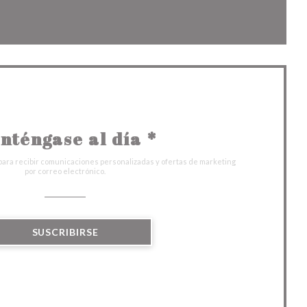
entana))
nueva ventana))
nténgase al día
*
para recibir comunicaciones personalizadas y ofertas de marketing
por correo electrónico.
SUSCRIBIRSE