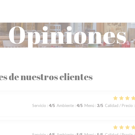
Opiniones
es de nuestros clientes
Servicio
:
4
/5
Ambiente
:
4
/5
Menú
:
3
/5
Calidad / Precio
:
Servicio
:
4
/5
Ambiente
:
5
/5
Menú
:
5
/5
Calidad / Precio
: