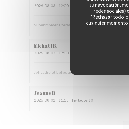
su navegación, med
2026-08-03
- 12:00 - Invitados 3
redes sociales) 
'Rechazar todo' o
cualquier momento ha
Super moment,terasse très agréable et spécialités r
Michaël
B
2026-08-02
- 12:00 - Invitados 7
Joli cadre et belles assiettes
Jeanne
R
2026-08-02
- 11:15 - Invitados 10