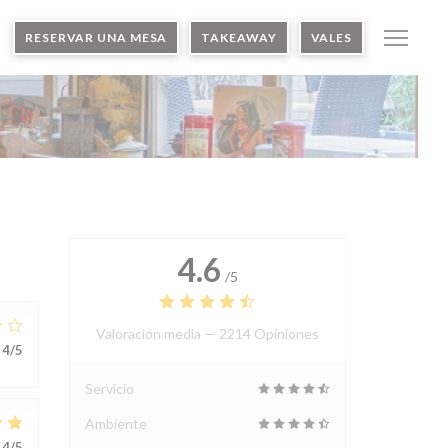
RESERVAR UNA MESA
TAKEAWAY
VALES
4.6
/5
Valoración media —
2214 Opiniones
4
/5
Servicio
Ambiente
4
/5