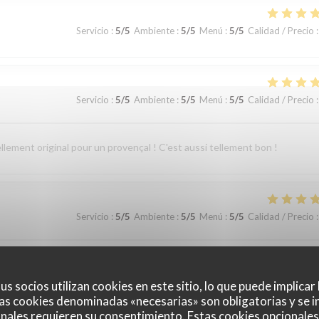
Servicio
:
5
/5
Ambiente
:
5
/5
Menú
:
5
/5
Calidad / Precio
:
Servicio
:
5
/5
Ambiente
:
5
/5
Menú
:
5
/5
Calidad / Precio
:
ellement original pour un provençal ! C'est aussi tellement bon !
Servicio
:
5
/5
Ambiente
:
5
/5
Menú
:
5
/5
Calidad / Precio
:
Nous reviendrons une prochaine fois.
us socios utilizan cookies en este sitio, lo que puede implicar
as cookies denominadas «necesarias» son obligatorias y se i
nales requieren su consentimiento. Estas cookies opcionales 