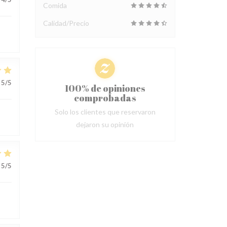
Comida
Calidad/Precio
5
/5
100% de opiniones
comprobadas
Solo los clientes que reservaron
dejaron su opinión
5
/5