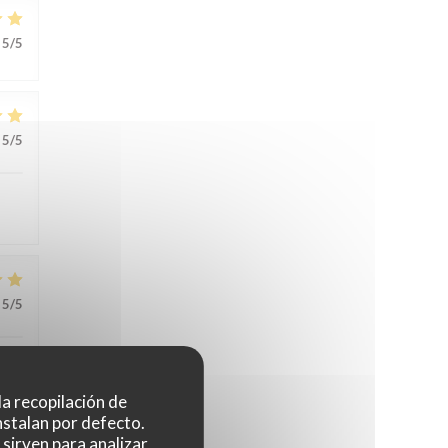
5
/5
5
/5
5
/5
 la recopilación de
nstalan por defecto.
sirven para analizar