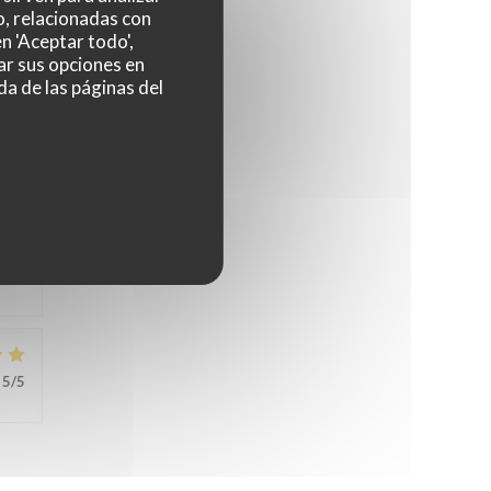
o, relacionadas con
5
/5
n 'Aceptar todo',
ar sus opciones en
da de las páginas del
4
/5
5
/5