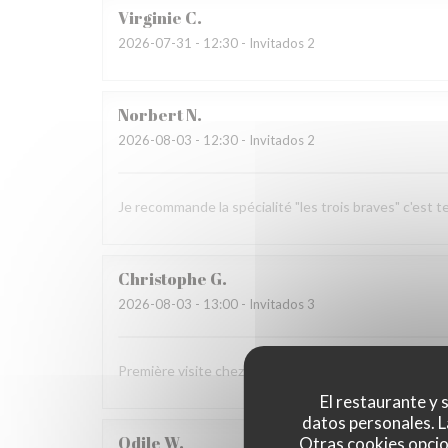
Virginie
C
2026-07-31
- 12:30 - Invitados 2
Norbert
N
2026-08-03
- 12:30 - Invitados 2
Je recommande la spécialité "les trois braves" c'est t
Christophe
G
2026-08-03
- 13:00 - Invitados 3
Première visite chez vous Nous avons tout apprécié 
El restaurante y s
datos personales. L
Odile
W
Otras cookies opcio