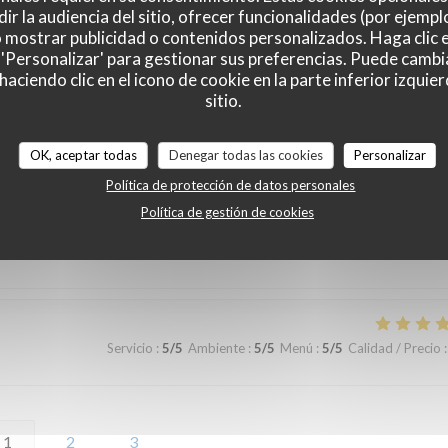
ir la audiencia del sitio, ofrecer funcionalidades (por ejempl
Servicio
:
5
/5
Ambiente
:
5
/5
Menú
:
5
/5
Calidad / Precio
:
o mostrar publicidad o contenidos personalizados. Haga clic e
 'Personalizar' para gestionar sus preferencias. Puede cambi
ciendo clic en el icono de cookie en la parte inferior izquier
égionales savoureuses. Dessert maison excellent 👍
sitio.
OK, aceptar todas
Denegar todas las cookies
Personalizar
Servicio
:
4
/5
Ambiente
:
3
/5
Menú
:
5
/5
Calidad / Precio
:
Política de protección de datos personales
Política de gestión de cookies
Servicio
:
5
/5
Ambiente
:
5
/5
Menú
:
5
/5
Calidad / Precio
:
1
2
3