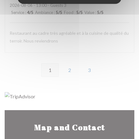
2026-08-06
- 13:00 - Guests 3
Service
:
4
/5
Ambiance
:
5
/5
Food
:
5
/5
Value
:
5
/5
Restaurant au cadre très agréable et à la cuisine de qualité du
terroir. Nous reviendrons
1
2
3
Map and Contact