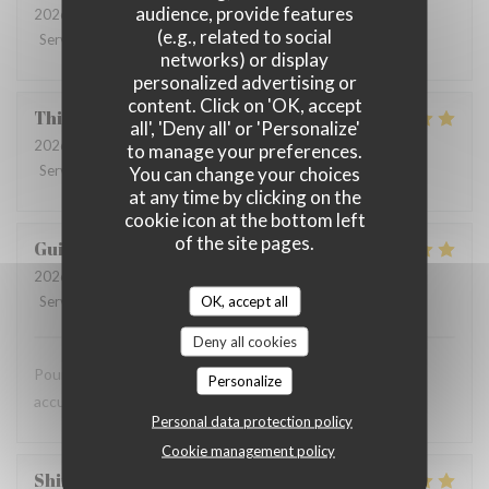
audience, provide features
2026-08-07
- 12:00 - Guests 3
(e.g., related to social
Service
:
5
/5
Ambiance
:
5
/5
Food
:
5
/5
Value
:
5
/5
networks) or display
personalized advertising or
content. Click on 'OK, accept
Thierry
B
all', 'Deny all' or 'Personalize'
2026-08-07
- 12:15 - Guests 4
to manage your preferences.
Service
:
4
/5
Ambiance
:
4
/5
Food
:
5
/5
Value
:
5
/5
You can change your choices
at any time by clicking on the
cookie icon at the bottom left
of the site pages.
Guillemant
L
2026-08-07
- 12:00 - Guests 2
OK, accept all
Service
:
5
/5
Ambiance
:
5
/5
Food
:
5
/5
Value
:
5
/5
Deny all cookies
Pour une première cadre super repas au top tres bonne
Personalize
accueil bonne continuation
Personal data protection policy
Cookie management policy
Shirley
W