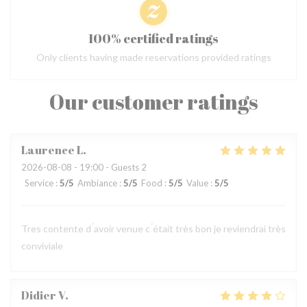
100% certified ratings
Only clients having made reservations provided ratings
Our customer ratings
Laurence
L
2026-08-08
- 19:00 - Guests 2
Service
:
5
/5
Ambiance
:
5
/5
Food
:
5
/5
Value
:
5
/5
Tres contente d ́avoir venue c ́était très bon je reviendrai très
conviviale
Didier
V