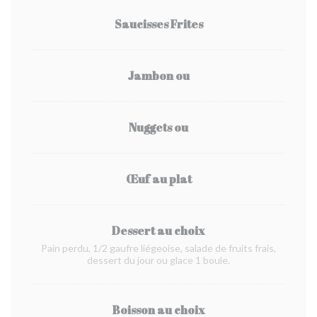
Saucisses Frites
Jambon ou
Nuggets ou
Œuf au plat
Dessert au choix
Pain perdu, 1/2 gaufre liégeoise, salade de fruits frais,
dessert du jour ou glace 1 boule.
Boisson au choix