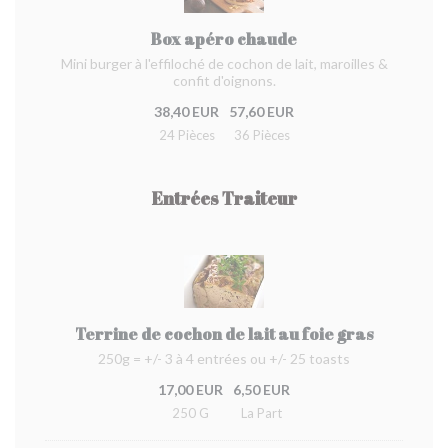
Box apéro chaude
Mini burger à l'effiloché de cochon de lait, maroilles &
confit d'oignons.
38,40 EUR
57,60 EUR
24 Pièces
36 Pièces
Entrées Traiteur
Terrine de cochon de lait au foie gras
250g = +/- 3 à 4 entrées ou +/- 25 toasts
17,00 EUR
6,50 EUR
250 G
La Part