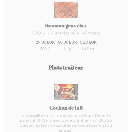
Saumon gravelax
500g = +/- 6 entrées ou +/- 45 toasts
29,00 EUR
58,00 EUR
5,20 EUR
500 G
1 Kg
La Part
Plats traiteur
Cochon de lait
la spécialité de la maison, cuite au four à l'étouffé
pendant 8h. Servi avec son jus. Entier = +/- 20 à 25
personnes (selon quantités servies à l'apéro et en
entrée).