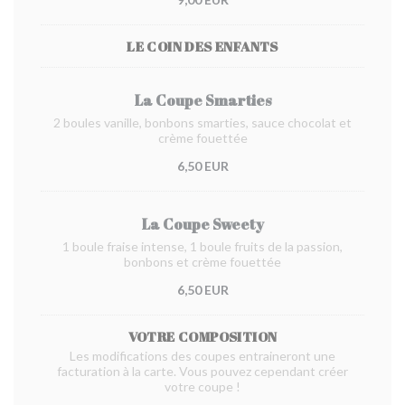
LE COIN DES ENFANTS
La Coupe Smarties
2 boules vanille, bonbons smarties, sauce chocolat et
crème fouettée
6,50 EUR
La Coupe Sweety
1 boule fraise intense, 1 boule fruits de la passion,
bonbons et crème fouettée
6,50 EUR
VOTRE COMPOSITION
Les modifications des coupes entraineront une
facturation à la carte. Vous pouvez cependant créer
votre coupe !