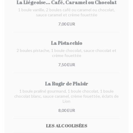
La Liégeoise... Café, Caramel ou Chocolat
1 boule vanille, 2 boules café ou caramel ou chocolat,
sauce caramel et crème fouettée
7,00 EUR
La Pistacchio
2 boules pistache, 1 boule chocolat, sauce chocolat et
crème fouettée
7,50 EUR
La Rugir de Plaisir
1 boule praliné gourmand, 1 boule chocolat, 1 boule
chocolat blanc, sauce caramel, crème fouettée, éclats de
Lion
8,00 EUR
LES ALCOOLISÉES