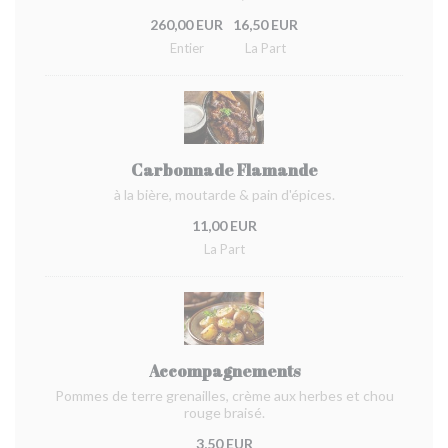
260,00 EUR
16,50 EUR
Entier
La Part
Carbonnade Flamande
à la bière, moutarde & pain d'épices.
11,00 EUR
La Part
Accompagnements
Pommes de terre grenailles, crème aux herbes et chou
rouge braisé.
3,50 EUR