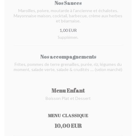
Nos Sauces
Maroilles, poivre, moutarde à l'ancienne et échalotes.
Mayonnaise maison, cocktail, barbecue, crème aux herbes
et béarnaise.
1,00 EUR
Supplémen.
Nos accompagnements
Frites, pommes de terre grenailles, purée, riz, légumes du
moment, salade verte, salade & crudités .... (selon marché)
Menu Enfant
Boisson Plat et Dessert
MENU CLASSIQUE
10,00 EUR