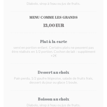
Diabolo, sirop à l'eau ou jus de fruits.
MENU COMME LES GRANDS
13,00 EUR
Plat à la carte
servi en portion enfant. Certains plats ne peuvent pas
être réalisés en 1/2 portion. Cochon de lait : supplément
+2€
Dessert au choix
Pain perdu, 1/2 gaufre liégeoise, salade de fruits frais,
dessert du jour ou glace 1 boule.
Boisson au choix
Diabolo, sirop à l'eau ou jus de fruits.