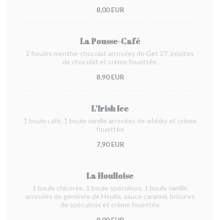
8,00 EUR
La Pousse-Café
2 boules menthe-chocolat arrosées de Get 27, pépites
de chocolat et crème fouettée.
8,90 EUR
L’Irish Ice
1 boule café, 1 boule vanille arrosées de whisky et crème
fouettée
7,90 EUR
La Houlloise
1 boule chicorée, 1 boule spéculoos, 1 boule vanille
arrosées de genièvre de Houlle, sauce caramel, brisures
de spéculoos et crème fouettée
9,00 EUR