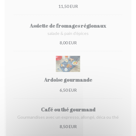
11,50 EUR
Assiette de fromages régionaux
salade & pain d'épices
8,00 EUR
Ardoise gourmande
6,50 EUR
Café ou thé gourmand
Gourmandises avec un expresso, allongé, déca ou thé
8,50 EUR