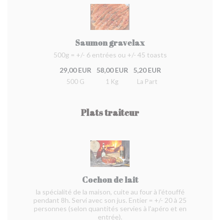
Saumon gravelax
500g = +/- 6 entrées ou +/- 45 toasts
29,00 EUR
58,00 EUR
5,20 EUR
500 G
1 Kg
La Part
Plats traiteur
Cochon de lait
la spécialité de la maison, cuite au four à l'étouffé
pendant 8h. Servi avec son jus. Entier = +/- 20 à 25
personnes (selon quantités servies à l'apéro et en
entrée).