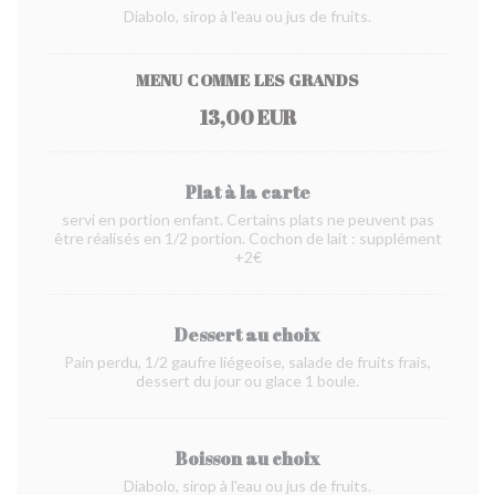
Diabolo, sirop à l'eau ou jus de fruits.
MENU COMME LES GRANDS
13,00 EUR
Plat à la carte
servi en portion enfant. Certains plats ne peuvent pas
être réalisés en 1/2 portion. Cochon de lait : supplément
+2€
Dessert au choix
Pain perdu, 1/2 gaufre liégeoise, salade de fruits frais,
dessert du jour ou glace 1 boule.
Boisson au choix
Diabolo, sirop à l'eau ou jus de fruits.