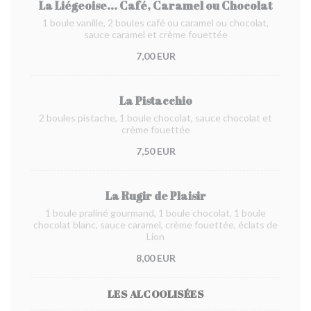
La Liégeoise... Café, Caramel ou Chocolat
1 boule vanille, 2 boules café ou caramel ou chocolat,
sauce caramel et crème fouettée
7,00 EUR
La Pistacchio
2 boules pistache, 1 boule chocolat, sauce chocolat et
crème fouettée
7,50 EUR
La Rugir de Plaisir
1 boule praliné gourmand, 1 boule chocolat, 1 boule
chocolat blanc, sauce caramel, crème fouettée, éclats de
Lion
8,00 EUR
LES ALCOOLISÉES