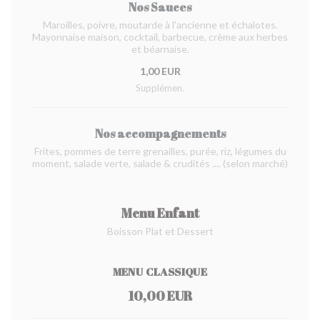
Nos Sauces
Maroilles, poivre, moutarde à l'ancienne et échalotes.
Mayonnaise maison, cocktail, barbecue, crème aux herbes
et béarnaise.
1,00 EUR
Supplémen.
Nos accompagnements
Frites, pommes de terre grenailles, purée, riz, légumes du
moment, salade verte, salade & crudités .... (selon marché)
Menu Enfant
Boisson Plat et Dessert
MENU CLASSIQUE
10,00 EUR