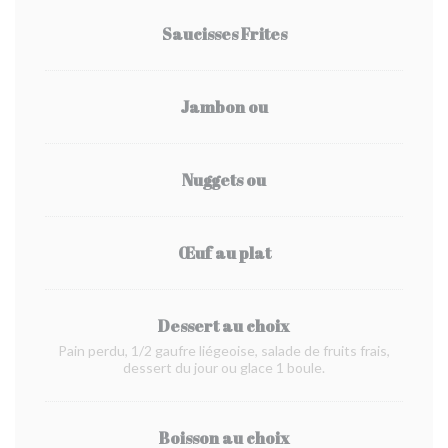
Saucisses Frites
Jambon ou
Nuggets ou
Œuf au plat
Dessert au choix
Pain perdu, 1/2 gaufre liégeoise, salade de fruits frais,
dessert du jour ou glace 1 boule.
Boisson au choix