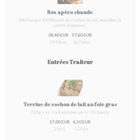
Box apéro chaude
Mini burger à l'effiloché de cochon de lait, maroilles &
confit d'oignons.
38,40 EUR
57,60 EUR
24 Pièces
36 Pièces
Entrées Traiteur
Terrine de cochon de lait au foie gras
250g = +/- 3 à 4 entrées ou +/- 25 toasts
17,00 EUR
6,50 EUR
250 G
La Part