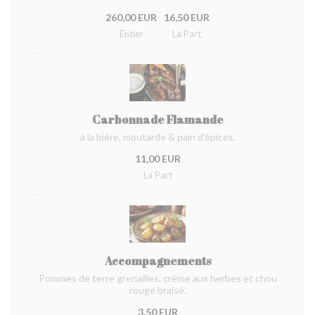
260,00 EUR
16,50 EUR
Entier
La Part
Carbonnade Flamande
à la bière, moutarde & pain d'épices.
11,00 EUR
La Part
Accompagnements
Pommes de terre grenailles, crème aux herbes et chou
rouge braisé.
3,50 EUR