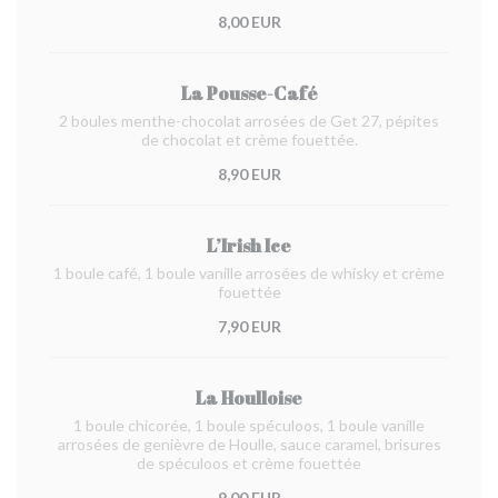
8,00 EUR
La Pousse-Café
2 boules menthe-chocolat arrosées de Get 27, pépites
de chocolat et crème fouettée.
8,90 EUR
L’Irish Ice
1 boule café, 1 boule vanille arrosées de whisky et crème
fouettée
7,90 EUR
La Houlloise
1 boule chicorée, 1 boule spéculoos, 1 boule vanille
arrosées de genièvre de Houlle, sauce caramel, brisures
de spéculoos et crème fouettée
9,00 EUR