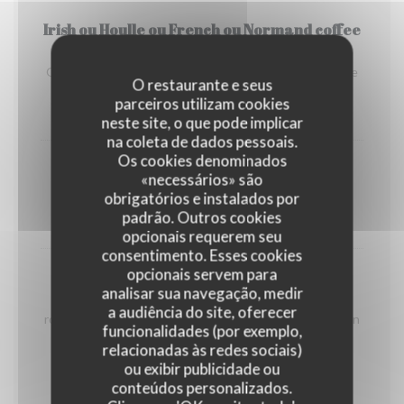
Irish ou Houlle ou French ou Normand coffee
gourmand
Gourmandises avec un coffee au whisky ou genièvre de
O restaurante e seus
Houlle ou Cognac ou Calvados.
parceiros utilizam cookies
11,50 EUR
neste site, o que pode implicar
na coleta de dados pessoais.
Os cookies denominados
Gaufre liégeoise
«necessários» são
Sucre ou cassonade
obrigatórios e instalados por
padrão. Outros cookies
4,50 EUR
opcionais requerem seu
consentimento. Esses cookies
opcionais servem para
Gaufre Liégeoise avec
analisar sua navegação, medir
Au choix : pâte de spéculoos, nutella, coulis de fruits
a audiência do site, oferecer
rouges, sauce au chocolat maison, sauce caramel maison
funcionalidades (por exemplo,
ou crème fouettée.
relacionadas às redes sociais)
5,50 EUR
ou exibir publicidade ou
conteúdos personalizados.