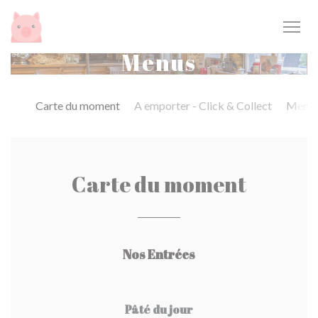
Painel de Gerenciamento de Cookies
Menus
Carte du moment
A emporter - Click & Collect
Menu 
Carte du moment
Nos Entrées
Pâté du jour