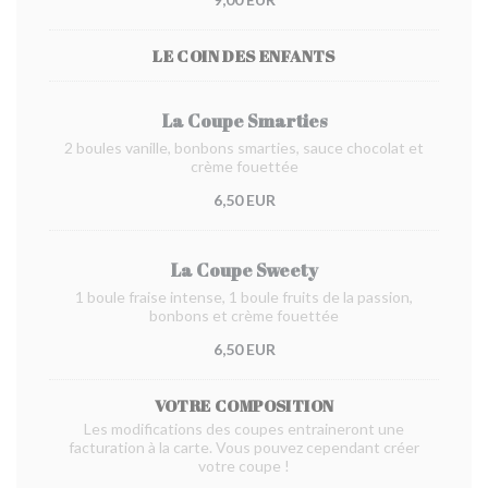
LE COIN DES ENFANTS
La Coupe Smarties
2 boules vanille, bonbons smarties, sauce chocolat et
crème fouettée
6,50 EUR
La Coupe Sweety
1 boule fraise intense, 1 boule fruits de la passion,
bonbons et crème fouettée
6,50 EUR
VOTRE COMPOSITION
Les modifications des coupes entraineront une
facturation à la carte. Vous pouvez cependant créer
votre coupe !