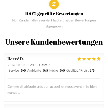
100% geprüfte Bewertungen
Nur Kunden, die reserviert hatten, haben Bewertungen
abgegeben
Unsere Kundenbewertungen
Hervé
D
2026-08-08
- 12:15 - Gäste 2
Service
:
5
/5
Ambiente
:
5
/5
Küche
:
5
/5
Qualität / Preis
:
5
/5
Comme d habitude très bon accueil et nous avons très bien
manges.