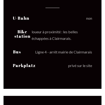
U-Bahn
non
Bike
loueur à proximité : les belles
station
échappées à Clairmarais.
Bus
Ligne 4 - arrêt mairie de Clairmarais
Parkplatz
privé sur le site