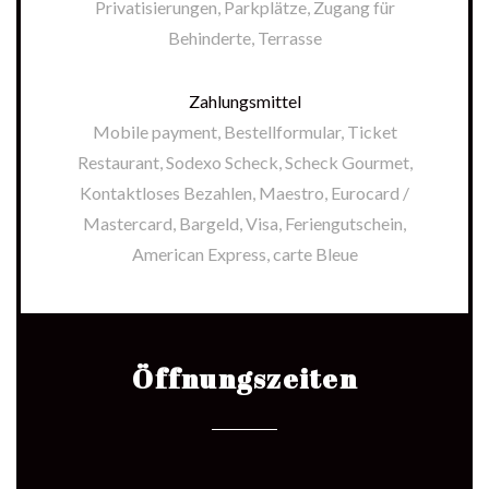
Privatisierungen, Parkplätze, Zugang für
Behinderte, Terrasse
Zahlungsmittel
Mobile payment, Bestellformular, Ticket
Restaurant, Sodexo Scheck, Scheck Gourmet,
Kontaktloses Bezahlen, Maestro, Eurocard /
Mastercard, Bargeld, Visa, Feriengutschein,
American Express, carte Bleue
Öffnungszeiten