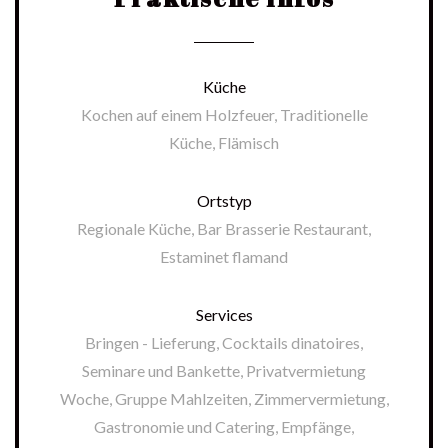
Küche
Kochen auf einem Holzfeuer, Traditionelle
Küche, Flämisch
Ortstyp
Regionale Küche, Bar Brasserie Restaurant,
Estaminet flamand
Services
Bringen - Lieferung, Cocktails dinatoires,
Seminare und Bankette, Privatvermietung
Woche, Gruppe Mahlzeiten, Zimmervermietung,
Gastronomie und Catering, Empfänge,