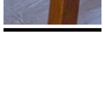
La Baguernette by
ISNOR
Die
Baguernette
empfängt Sie in
seinem
Restaurant
in
der
Nähe
von
Saint
Omer, im
Herzen von le Marais Audomarois.
Zwei schöne Zimmer
in der Dekoration wird
durch eine
schöne schattige Terrasse
im