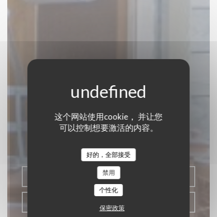
La Baguernette by
这个网站使用cookie， 并让您
ISNOR
可以控制想要激活的内容。
区域美食
|
CLAIRMARAIS
好的，全部接受
禁用
预订餐位
个性化
带走
保密政策