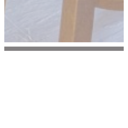
La Baguernette by
ISNOR
该
Baguernette
欢迎您到
他的
近
圣奥梅尔
餐厅，
在勒沼泽Audomarois的心脏。
在装修中
两个漂亮的房间
是由夏季
可爱的阴影露
台
补充。