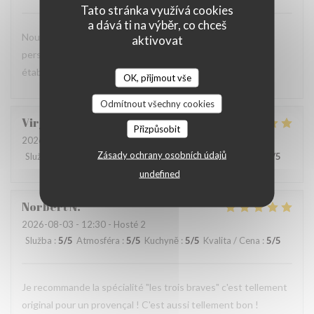
Tato stránka využívá cookies
a dává ti na výběr, co chceš
Nous avons tous apprécié notre repas et l'amabilité du
aktivovat
personnel. Nous reviendrons avec plaisir dans cet
établissement.
OK, přijmout vše
Odmítnout všechny cookies
Virginie
C
Přizpůsobit
2026-07-31
- 12:30 - Hosté 2
Zásady ochrany osobních údajů
Služba
:
5
/5
Atmosféra
:
5
/5
Kuchyně
:
5
/5
Kvalita / Cena
:
5
/5
undefined
Norbert
N
2026-08-03
- 12:30 - Hosté 2
Služba
:
5
/5
Atmosféra
:
5
/5
Kuchyně
:
5
/5
Kvalita / Cena
:
5
/5
Je recommande la spécialité "les trois braves" c'est tellement
original pour un provençal ! C'est aussi tellement bon !