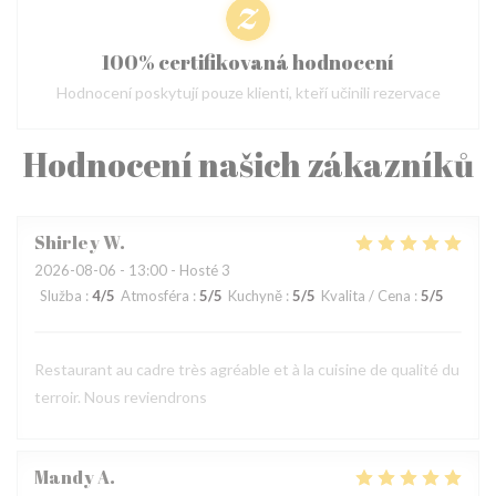
100% certifikovaná hodnocení
Hodnocení poskytují pouze klienti, kteří učinili rezervace
Hodnocení našich zákazníků
Shirley
W
2026-08-06
- 13:00 - Hosté 3
Služba
:
4
/5
Atmosféra
:
5
/5
Kuchyně
:
5
/5
Kvalita / Cena
:
5
/5
Restaurant au cadre très agréable et à la cuisine de qualité du
terroir. Nous reviendrons
Mandy
A