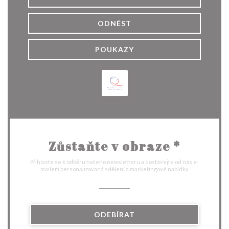
ODNÉST
POUKAZY
Zůstaňte v obraze
*
Přihlaste se k odběru našeho newsletteru a dostávejte od nás e-
mailem personalizovaná sdělení a marketingové nabídky.
ODEBÍRAT