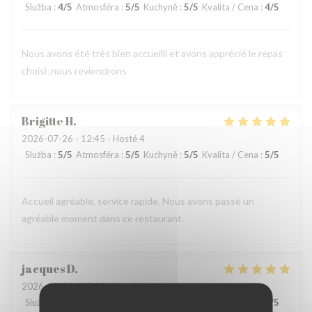
Služba
:
4
/5
Atmosféra
:
5
/5
Kuchyně
:
5
/5
Kvalita / Cena
:
4
/5
Nous avons été très bien accueilli et avons apprécié le repas
choisi ,nous reviendrons
Brigitte
H
2026-07-26
- 12:45 - Hosté 4
Služba
:
5
/5
Atmosféra
:
5
/5
Kuchyně
:
5
/5
Kvalita / Cena
:
5
/5
Accueil agréable, service rapide. Nous avons passé un
agréable moment dans ce restaurant.
jacques
D
2026-08-04
- 12:30 - Hosté 4
Služba
:
5
/5
Atmosféra
:
4
/5
Kuchyně
:
5
/5
Kvalita / Cena
:
5
/5