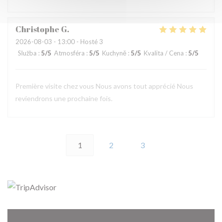
Christophe
G
2026-08-03
- 13:00 - Hosté 3
Služba
:
5
/5
Atmosféra
:
5
/5
Kuchyně
:
5
/5
Kvalita / Cena
:
5
/5
Première visite chez vous Nous avons tout apprécié Nous
reviendrons une prochaine fois.
1
2
3