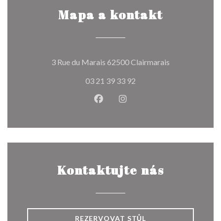
Mapa a kontakt
((otevře se v n
3 Rue du Marais 62500 Clairmarais
03 21 39 33 92
Facebook ((otevře se v novém o
Instagram ((otevře se v n
Kontaktujte nás
REZERVOVAT STŮL