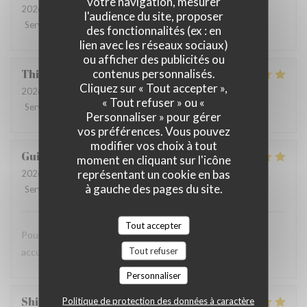
votre navigation, mesurer
2026-08-07
- 12:00 - Couverts 3
l'audience du site, proposer
Service
:
5
/5
Ambiance
:
5
/5
Cuisine
:
5
/5
Qualité / Prix
:
5
/5
des fonctionnalités (ex : en
lien avec les réseaux sociaux)
ou afficher des publicités ou
contenus personnalisés.
Thierry
B
Cliquez sur « Tout accepter »,
2026-08-07
- 12:15 - Couverts 4
« Tout refuser » ou «
Service
:
4
/5
Ambiance
:
4
/5
Cuisine
:
5
/5
Qualité / Prix
:
5
/5
Personnaliser » pour gérer
vos préférences. Vous pouvez
modifier vos choix à tout
Guillemant
L
moment en cliquant sur l'icône
représentant un cookie en bas
2026-08-07
- 12:00 - Couverts 2
à gauche des pages du site.
Service
:
5
/5
Ambiance
:
5
/5
Cuisine
:
5
/5
Qualité / Prix
:
5
/5
Tout accepter
Pour une première cadre super repas au top tres bonne
Tout refuser
accueil bonne continuation
Personnaliser
Shirley
W
Politique de protection des données à caractère