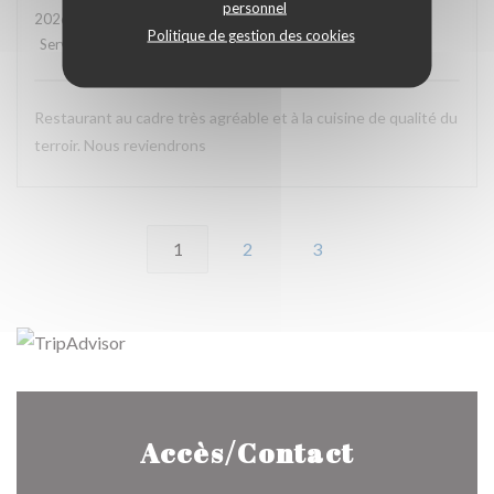
personnel
2026-08-06
- 13:00 - Couverts 3
Politique de gestion des cookies
Service
:
4
/5
Ambiance
:
5
/5
Cuisine
:
5
/5
Qualité / Prix
:
5
/5
Restaurant au cadre très agréable et à la cuisine de qualité du
terroir. Nous reviendrons
1
2
3
Accès/Contact