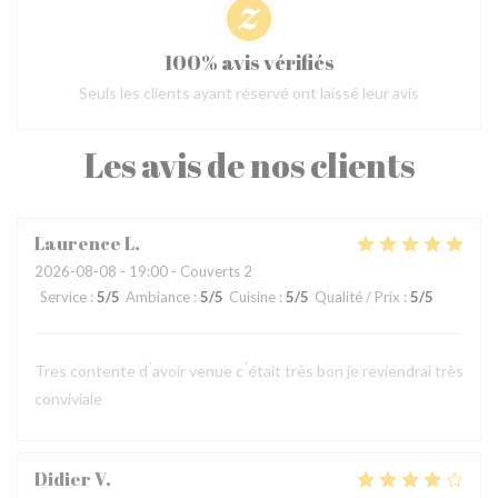
100% avis vérifiés
Seuls les clients ayant réservé ont laissé leur avis
Les avis de nos clients
Laurence
L
2026-08-08
- 19:00 - Couverts 2
Service
:
5
/5
Ambiance
:
5
/5
Cuisine
:
5
/5
Qualité / Prix
:
5
/5
Tres contente d ́avoir venue c ́était très bon je reviendrai très
conviviale
Didier
V