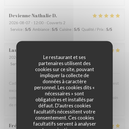
Devienne Nathalie
D
2026-08-07
- 12:00 - Couverts 2
Service
:
5
/5
Ambiance
:
5
/5
Cuisine
:
5
/5
Qualité / Prix
:
5
/5
Laurence
G
Le restaurant et ses
2026-08-07
- 19:00 - Couverts 4
partenaires utilisent des
Service
:
5
/5
Ambiance
:
5
/5
Cuisine
:
5
/5
Qualité / Prix
:
5
/5
cookies sur ce site, pouvant
impliquer la collecte de
données à caractère
Cadre très agréable surtout quand il fait chaud. La cuisine est
personnel. Les cookies dits «
excellente. Les serveurs et les serveuses sont très
nécessaires » sont
sympathiques et viennent régulièrement voir si on n'a besoin
obligatoires et installés par
de rien. On se sent bien dans ce restaurant.
défaut. D'autres cookies
facultatifs nécessitent votre
consentement. Ces cookies
facultatifs servent à analyser
Frédérique
A