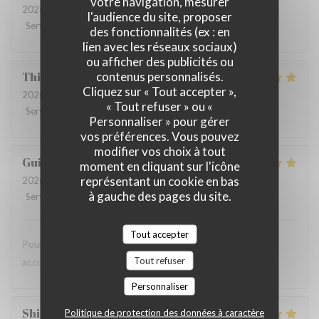
votre navigation, mesurer
2026-08-07
- 12:00 - Couverts 3
l'audience du site, proposer
Service
:
5
/5
Ambiance
:
5
/5
Cuisine
:
5
/5
Qualité / Prix
:
5
/5
des fonctionnalités (ex : en
lien avec les réseaux sociaux)
ou afficher des publicités ou
contenus personnalisés.
Thierry
B
Cliquez sur « Tout accepter »,
2026-08-07
- 12:15 - Couverts 4
« Tout refuser » ou «
Service
:
4
/5
Ambiance
:
4
/5
Cuisine
:
5
/5
Qualité / Prix
:
5
/5
Personnaliser » pour gérer
vos préférences. Vous pouvez
modifier vos choix à tout
Guillemant
L
moment en cliquant sur l'icône
représentant un cookie en bas
2026-08-07
- 12:00 - Couverts 2
à gauche des pages du site.
Service
:
5
/5
Ambiance
:
5
/5
Cuisine
:
5
/5
Qualité / Prix
:
5
/5
Tout accepter
Pour une première cadre super repas au top tres bonne
Tout refuser
accueil bonne continuation
Personnaliser
Shirley
W
Politique de protection des données à caractère