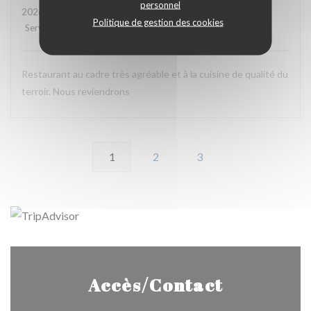
personnel
2026-08-06
- 13:00 - Couverts 3
Politique de gestion des cookies
Service
:
4
/5
Ambiance
:
5
/5
Cuisine
:
5
/5
Qualité / Prix
:
5
/5
Restaurant au cadre très agréable et à la cuisine de qualité du
terroir. Nous reviendrons
1
2
3
Accès/Contact