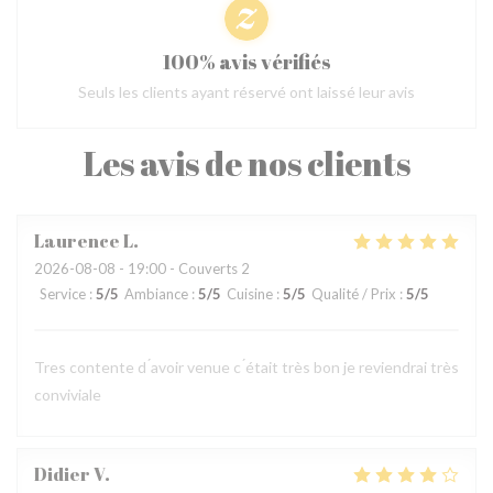
100% avis vérifiés
Seuls les clients ayant réservé ont laissé leur avis
Les avis de nos clients
Laurence
L
2026-08-08
- 19:00 - Couverts 2
Service
:
5
/5
Ambiance
:
5
/5
Cuisine
:
5
/5
Qualité / Prix
:
5
/5
Tres contente d ́avoir venue c ́était très bon je reviendrai très
conviviale
Didier
V