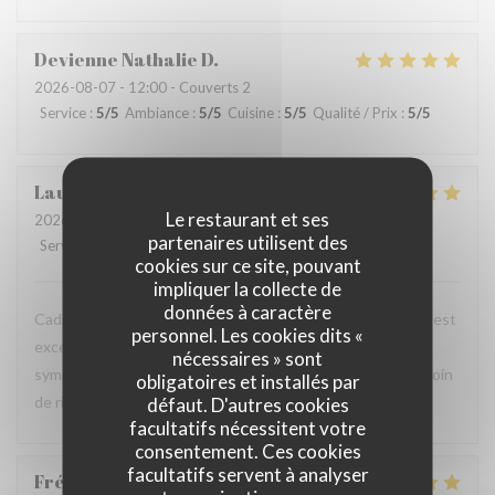
Devienne Nathalie
D
2026-08-07
- 12:00 - Couverts 2
Service
:
5
/5
Ambiance
:
5
/5
Cuisine
:
5
/5
Qualité / Prix
:
5
/5
Laurence
G
Le restaurant et ses
2026-08-07
- 19:00 - Couverts 4
partenaires utilisent des
Service
:
5
/5
Ambiance
:
5
/5
Cuisine
:
5
/5
Qualité / Prix
:
5
/5
cookies sur ce site, pouvant
impliquer la collecte de
données à caractère
Cadre très agréable surtout quand il fait chaud. La cuisine est
personnel. Les cookies dits «
excellente. Les serveurs et les serveuses sont très
nécessaires » sont
sympathiques et viennent régulièrement voir si on n'a besoin
obligatoires et installés par
de rien. On se sent bien dans ce restaurant.
défaut. D'autres cookies
facultatifs nécessitent votre
consentement. Ces cookies
facultatifs servent à analyser
Frédérique
A