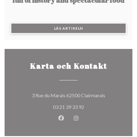
full of history and spectacular food
((ÖPPNAS I ETT NYTT FÖN
LÄS ARTIKELN
Karta och Kontakt
((öppnas i ett n
3 Rue du Marais 62500 Clairmarais
03 21 39 33 92
Facebook ((öppnas i ett nytt fön
Instagram ((öppnas i ett n