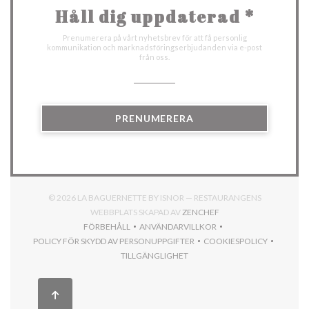
Håll dig uppdaterad
*
Prenumerera på vårt nyhetsbrev för att få personlig
kommunikation och marknadsföringserbjudanden via e-post
från oss.
PRENUMERERA
© 2026 LA BAGUERNETTE BY ISNOR — RESTAURANGENS
((ÖPPNAS I ETT NYTT F
WEBBPLATS SKAPAD AV
ZENCHEF
FÖRBEHÅLL
ANVÄNDARVILLKOR
((ÖPPNAS I ETT NYTT FÖNSTER))
((ÖPPNAS I ETT NYTT FÖNSTER))
POLICY FÖR SKYDD AV PERSONUPPGIFTER
COOKIESPOLICY
((ÖPPNAS I ETT NYTT FÖNSTER))
((ÖPPNAS I ETT N
TILLGÄNGLIGHET
((ÖPPNAS I ETT NYTT FÖNSTER))