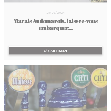
18/05/2024
Marais Audomarois, laissez-vous
embarquer...
((ÖPPNAS I ETT NYTT FÖN
LÄS ARTIKELN