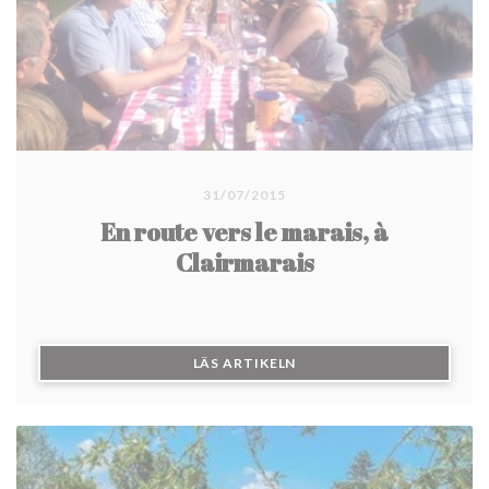
31/07/2015
En route vers le marais, à
Clairmarais
((ÖPPNAS I ETT NYTT FÖN
LÄS ARTIKELN