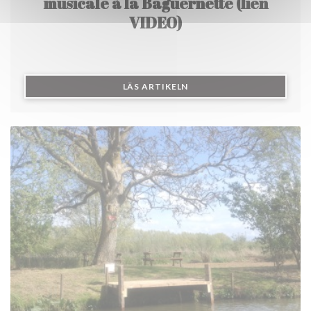
musicale à la Baguernette (lien
VIDEO)
((ÖPPNAS I ETT NYTT FÖN
LÄS ARTIKELN