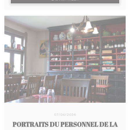
d'épices, la cocotte de poulet à la bière Ch'ti gratinée
au maroilles... et surtout le fameux cochon au lait
mijoté au four à bois pendant 8 heures, une merveille
qui fond dans la bouche. En dessert, succombez au
pain perdu caramélisé et sa glace vanille ou à
l'onctueux parfait glacé aux spéculoos.
07/06/2024
PORTRAITS DU PERSONNEL DE LA