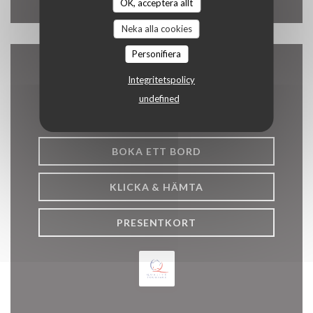
OK, acceptera allt
Neka alla cookies
Personifiera
Kontakta oss
Integritetspolicy
undefined
BOKA ETT BORD
KLICKA & HÄMTA
PRESENTKORT