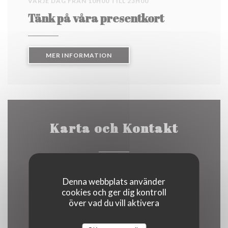
VARJE DAG FRÅN 10H00 TILL 23H00
Tänk på våra presentkort
((ÖPPNAS I ETT NYTT FÖNSTER))
MER INFORMATION
Karta och Kontakt
((öppnas i ett n
3 Rue du Marais 62500 Clairmarais
Denna webbplats använder
cookies och ger dig kontroll
03 21 39 33 92
över vad du vill aktivera
Facebook ((öppnas i ett nytt fön
Instagram ((öppnas i ett n