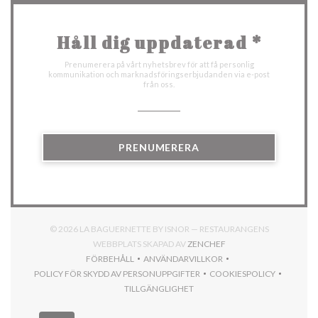
Håll dig uppdaterad
*
Prenumerera på vårt nyhetsbrev för att få personlig
kommunikation och marknadsföringserbjudanden via e-post
från oss.
PRENUMERERA
© 2026 LA BAGUERNETTE BY ISNOR — RESTAURANGENS
((ÖPPNAS I ETT NYTT F
WEBBPLATS SKAPAD AV
ZENCHEF
FÖRBEHÅLL
ANVÄNDARVILLKOR
((ÖPPNAS I ETT NYTT FÖNSTER))
((ÖPPNAS I ETT NYTT FÖNSTER))
POLICY FÖR SKYDD AV PERSONUPPGIFTER
COOKIESPOLICY
((ÖPPNAS I ETT NYTT FÖNSTER))
((ÖPPNAS I ETT N
TILLGÄNGLIGHET
((ÖPPNAS I ETT NYTT FÖNSTER))