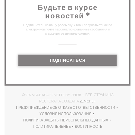
Будьте в курсе
новостей
*
Подпишитесь на нашу рассылку, чтобы получать от нас по
электронной почте персонализированные сообщения и
маркетинговые предложения.
ПОДПИСАТЬСЯ
© 2026 LA BAGUERNETTE BY ISNOR — ВЕБ-СТРАНИЦА
((ОТКРЫВАЕТСЯ В НО
РЕСТОРАНА СОЗДАНА
ZENCHEF
ПРЕДУПРЕЖДЕНИЕ ОБ ОТКАЗЕ ОТ ОТВЕТСТВЕННОСТИ
((ОТКРЫВАЕТСЯ В НОВОМ ОКНЕ))
УСЛОВИЯ ИСПОЛЬЗОВАНИЯ
((ОТКРЫВАЕТСЯ В НОВОМ ОКНЕ))
ПОЛИТИКА ЗАЩИТЫ ПЕРСОНАЛЬНЫХ ДАННЫХ
((ОТКРЫВАЕТСЯ В НОВОМ ОКНЕ))
ПОЛИТИКА ПЕЧЕНЬЕ
ДОСТУПНОСТЬ
((ОТКРЫВАЕТСЯ В НОВОМ ОКНЕ))
((ОТКРЫВАЕТСЯ В НОВОМ