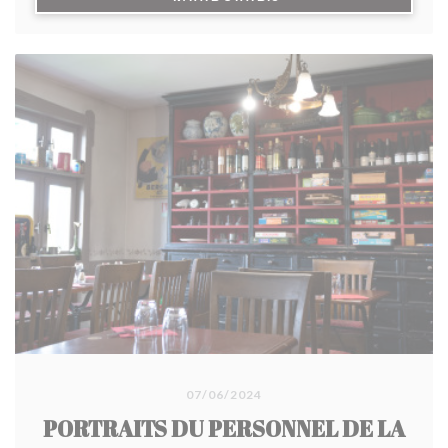
d'épices, la cocotte de poulet à la bière Ch'ti gratinée
au maroilles... et surtout le fameux cochon au lait
mijoté au four à bois pendant 8 heures, une merveille
qui fond dans la bouche. En dessert, succombez au
pain perdu caramélisé et sa glace vanille ou à
l'onctueux parfait glacé aux spéculoos.
07/06/2024
PORTRAITS DU PERSONNEL DE LA