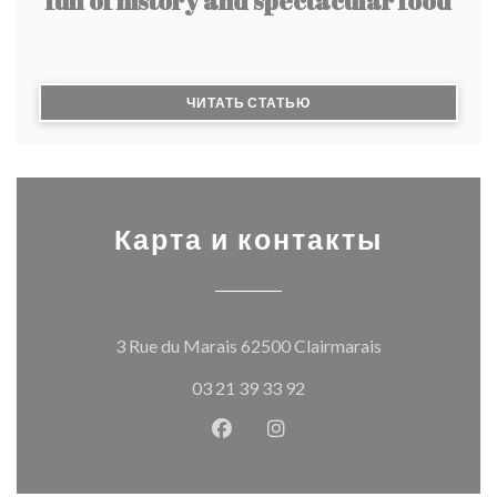
full of history and spectacular food
((ОТКРЫВАЕТСЯ В НОВО
ЧИТАТЬ СТАТЬЮ
Карта и контакты
((открывается
3 Rue du Marais 62500 Clairmarais
03 21 39 33 92
Facebook ((открывается в ново
Instagram ((открывается