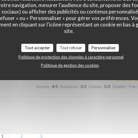
otre navigation, mesurer l'audience du site, proposer des fon
Nous reviendrons une prochaine fois.
x sociaux) ou afficher des publicités ou contenus personnalisé
 refuser » ou « Personnaliser » pour gérer vos préférences. V
ment en cliquant sur l'icône représentant un cookie en bas à
site.
Service
:
5
/5
Ambiance
:
5
/5
Cuisine
:
5
/5
Qualité / Prix
:
Tout accepter
Tout refuser
Personnaliser
égionales savoureuses. Dessert maison excellent 👍
Politique de protection des données à caractère personnel
Politique de gestion des cookies
Service
:
4
/5
Ambiance
:
3
/5
Cuisine
:
5
/5
Qualité / Prix
:
1
2
3