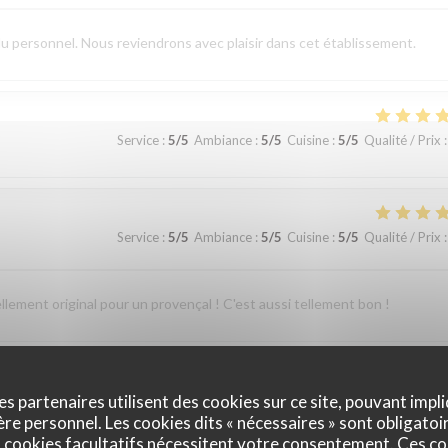
du personnel. Nous reviendrons avec plaisir dans cet établissement.
Service
:
5
/5
Ambiance
:
5
/5
Cuisine
:
5
/5
Qualité / Prix
:
Service
:
5
/5
Ambiance
:
5
/5
Cuisine
:
5
/5
Qualité / Prix
:
ellement original pour un provençal ! C'est aussi tellement bon !
es partenaires utilisent des cookies sur ce site, pouvant impli
Service
:
5
/5
Ambiance
:
5
/5
Cuisine
:
5
/5
Qualité / Prix
:
e personnel. Les cookies dits « nécessaires » sont obligatoir
 cookies facultatifs nécessitent votre consentement. Ces co