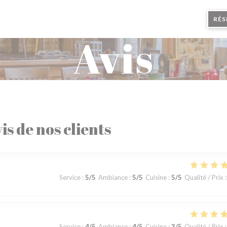
RÉS
Avis
is de nos clients
Service
:
5
/5
Ambiance
:
5
/5
Cuisine
:
5
/5
Qualité / Prix
:
Service
:
4
/5
Ambiance
:
4
/5
Cuisine
:
3
/5
Qualité / Prix
: