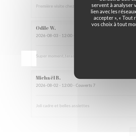
servent à analyser v
Première visite chez vous Nous avons tout apprécié 
lien avec les réseau
accepter », « Tout
vos choix à tout mo
Odile
W
2026-08-03
- 12:00 - Couverts 3
Super moment,terasse très agréable et spécialités r
Michaël
B
2026-08-02
- 12:00 - Couverts 7
Joli cadre et belles assiettes