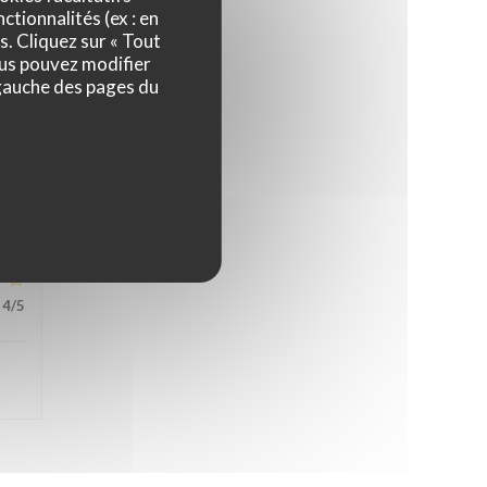
ctionnalités (ex : en
s. Cliquez sur « Tout
ous pouvez modifier
 gauche des pages du
5
/5
4
/5