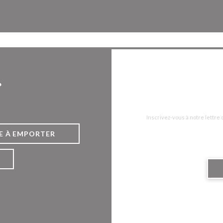
Facebook ((ouvre une nouvelle 
Instagram ((ouvre une nou
r
Inscrivez-vous à notre lettre
E À EMPORTER