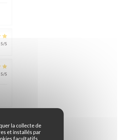
5
/5
5
/5
quer la collecte de
5
/5
es et installés par
okies facultatifs