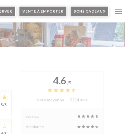
ERVER
VENTE À EMPORTER
BONS CADEAUX
4.6
/5
Note moyenne —
2214 avis
5
/5
Service
Ambiance
4
/5