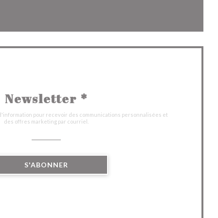
fenêtre))
velle fenêtre))
Newsletter
*
 d'information pour recevoir des communications personnalisées et
des offres marketing par courriel.
S'ABONNER