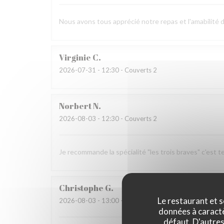
Nous avons tous apprécié notre repas et l'amabilité 
Virginie
C
2026-07-31
- 12:30 - Couverts 2
Norbert
N
2026-08-03
- 12:30 - Couverts 2
Je recommande la spécialité "les trois braves" c'est t
Christophe
G
Le restaurant et s
2026-08-03
- 13:00 - Couverts 3
données à caractèr
défaut. D'autres