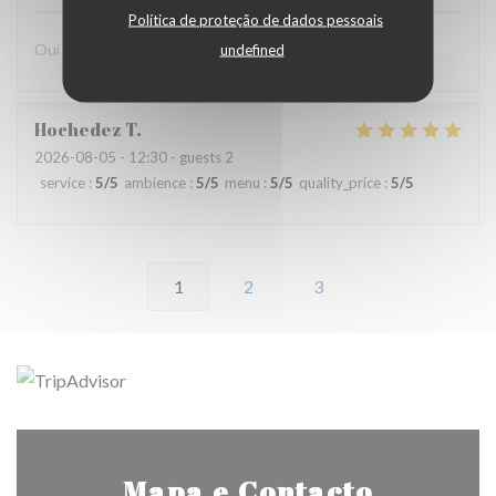
Política de proteção de dados pessoais
Oui avec plaisir
undefined
Hochedez
T
2026-08-05
- 12:30 - guests 2
service
:
5
/5
ambience
:
5
/5
menu
:
5
/5
quality_price
:
5
/5
1
2
3
Mapa e Contacto