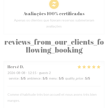
Avaliações 100% certificadas
Apenas os clientes que fizeram reservas submeteram
avaliações
reviews_from_our_clients_fo
llowing_booking
Hervé
D
2026-08-08
- 12:15 - guests 2
service
:
5
/5
ambience
:
5
/5
menu
:
5
/5
quality_price
:
5
/5
Comme d habitude très bon accueil et nous avons très bien
manges.