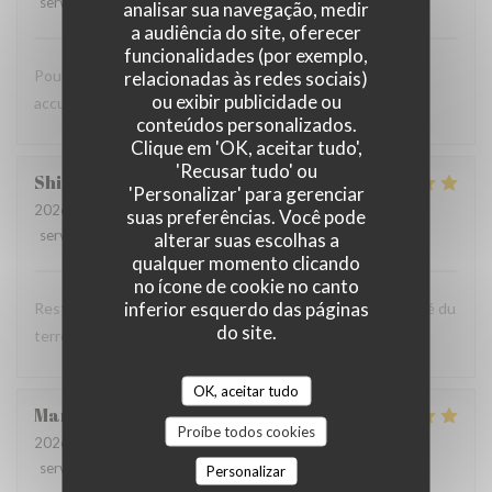
service
:
5
/5
ambience
:
5
/5
menu
:
5
/5
quality_price
:
5
/5
analisar sua navegação, medir
a audiência do site, oferecer
funcionalidades (por exemplo,
Pour une première cadre super repas au top tres bonne
relacionadas às redes sociais)
ou exibir publicidade ou
accueil bonne continuation
conteúdos personalizados.
Clique em 'OK, aceitar tudo',
'Recusar tudo' ou
Shirley
W
'Personalizar' para gerenciar
2026-08-06
- 13:00 - guests 3
suas preferências. Você pode
service
:
4
/5
ambience
:
5
/5
menu
:
5
/5
quality_price
:
5
/5
alterar suas escolhas a
qualquer momento clicando
no ícone de cookie no canto
inferior esquerdo das páginas
Restaurant au cadre très agréable et à la cuisine de qualité du
do site.
terroir. Nous reviendrons
OK, aceitar tudo
Mandy
A
Proíbe todos cookies
2026-08-05
- 12:00 - guests 2
service
:
4
/5
ambience
:
4
/5
menu
:
5
/5
quality_price
:
4
/5
Personalizar