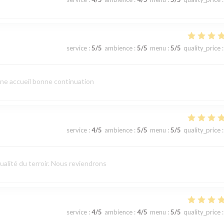
service
:
5
/5
ambience
:
5
/5
menu
:
5
/5
quality_price
:
nne accueil bonne continuation
service
:
4
/5
ambience
:
5
/5
menu
:
5
/5
quality_price
:
ualité du terroir. Nous reviendrons
service
:
4
/5
ambience
:
4
/5
menu
:
5
/5
quality_price
: