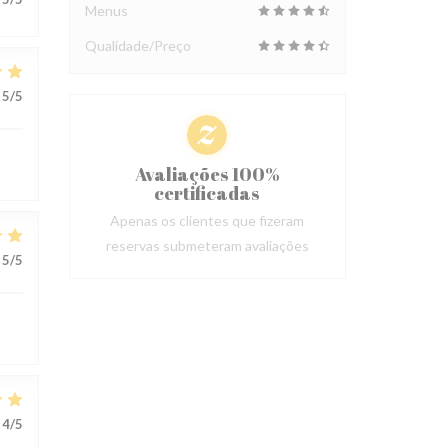
Menus
Qualidade/Preço
5
/5
Avaliações 100%
certificadas
Apenas os clientes que fizeram
reservas submeteram avaliações
5
/5
4
/5