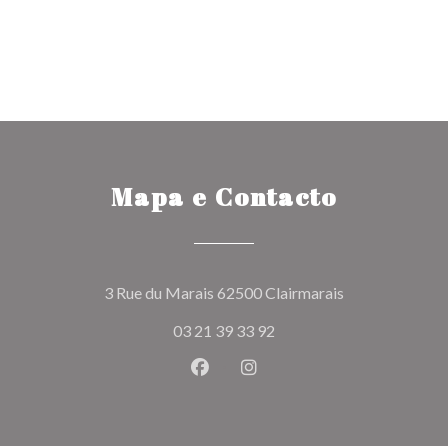
Mapa e Contacto
((abre numa nov
3 Rue du Marais 62500 Clairmarais
03 21 39 33 92
Facebook ((abre numa nova jane
Instagram ((abre numa nov