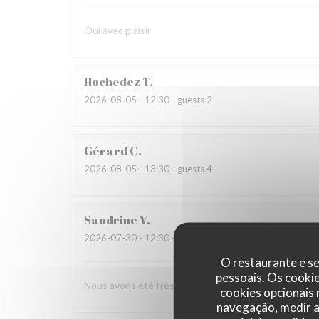
Oui avec plaisir
Hochedez
T
2026-08-05
- 12:30 - guests 2
Gérard
C
2026-08-05
- 13:30 - guests 4
Sandrine
V
2026-07-30
- 12:30 - guests 4
O restaurante e se
pessoais. Os cooki
Nous avons été très bien accueilli et avons apprécié 
cookies opcionais
navegação, medir a 