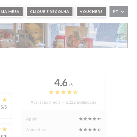
UMA MESA
CLIQUE E RECOLHA
VOUCHERS
PT
4.6
/5
Avaliação média —
2222 avaliações
5
/5
Apoio
Atmosfera
5
/5