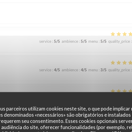
service
:
5
/5
ambience
:
5
/5
menu
:
5
/5
quality_price
:
service
:
4
/5
ambience
:
4
/5
menu
:
3
/5
quality_price
:
service
:
4
/5
ambience
:
5
/5
menu
:
5
/5
quality_price
:
us parceiros utilizam cookies neste site, o que pode implicar
es denominados «necessários» são obrigatórios e instalados
le repas choisi ,nous reviendrons
 requerem seu consentimento. Esses cookies opcionais servem
audiência do site, oferecer funcionalidades (por exemplo, r