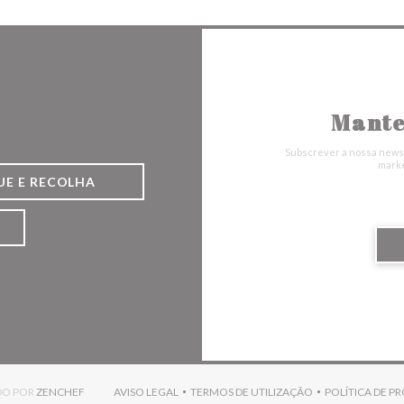
Mante
Subscrever a nossa newsl
marke
UE E RECOLHA
((ABRE NUMA NOVA JANELA))
ADO POR
ZENCHEF
AVISO LEGAL
TERMOS DE UTILIZAÇÃO
POLÍTICA DE P
((ABRE NUMA NOVA JANELA))
((ABRE NUMA NOVA JANELA)