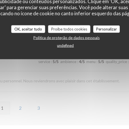
 publicidade ou conteúdos personalizados. Clique em 'OK, acei
zar' para gerenciar suas preferências. Você pode alterar suas
cando no ícone de cookie no canto inferior esquerdo das pági
service
:
5
/5
ambience
:
5
/5
menu
:
5
/5
quality_price
:
OK, aceitar tudo
Proíbe todos cookies
Personalizar
un agréable moment dans ce restaurant.
Política de proteção de dados pessoais
undefined
service
:
5
/5
ambience
:
4
/5
menu
:
5
/5
quality_price
:
du personnel. Nous reviendrons avec plaisir dans cet établissement.
1
2
3