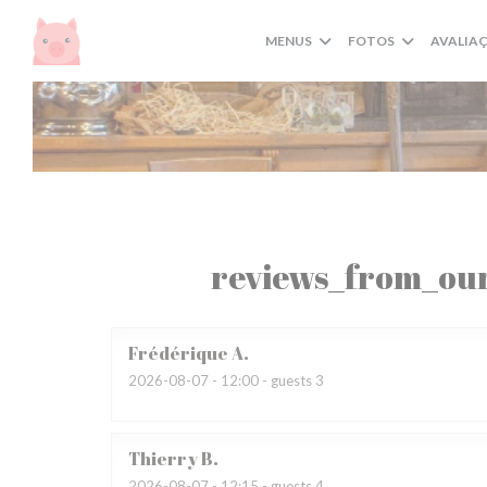
Painel de Gerenciamento de Cookies
MENUS
FOTOS
AVALIA
reviews_from_our
Frédérique
A
2026-08-07
- 12:00 - guests 3
Thierry
B
2026-08-07
- 12:15 - guests 4