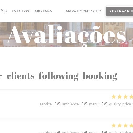
ÇÕES
EVENTOS
IMPRENSA
MAPA E CONTACTO
RESERVAR 
((ABRE NUMA NOVA JANELA))
((ABRE NUMA NOVA JANELA))
Avaliações
_clients_following_booking
service
:
5
/5
ambience
:
5
/5
menu
:
5
/5
quality_price
:
service
:
4
/5
ambience
:
4
/5
menu
:
5
/5
quality_price
: