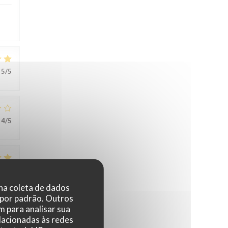
5
/5
4
/5
4
/5
 na coleta de dados
 por padrão. Outros
 para analisar sua
elacionadas às redes