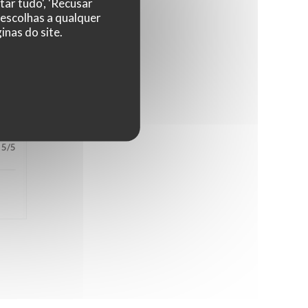
tar tudo', 'Recusar
 escolhas a qualquer
nas do site.
5
/5
5
/5