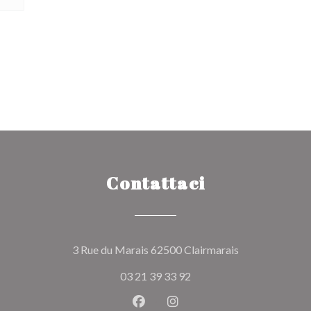
Contattaci
((apre una nuov
3 Rue du Marais 62500 Clairmarais
03 21 39 33 92