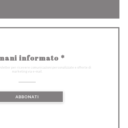
tra))
a finestra))
mani informato
*
wsletter per ricevere comunicazioni personalizzate e offerte di
marketing via e-mail.
ABBONATI