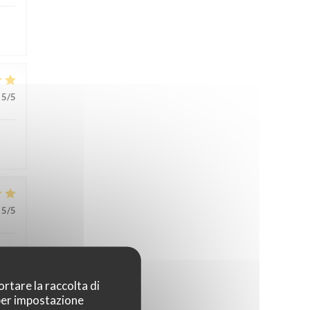
5
/5
5
/5
ortare la raccolta di
 per impostazione