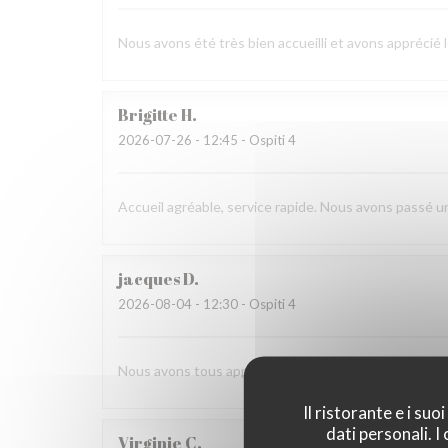
Nous avons été très bien accueilli et avons apprécié 
Brigitte
H
2026-07-26
- 12:45 - Ospiti 4
Accueil agréable, service rapide. Nous avons passé 
jacques
D
2026-08-04
- 12:30 - Ospiti 4
Nous avons tous apprécié notre repas et l'amabilité 
Il ristorante e i su
dati personali. 
Virginie
C