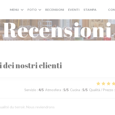
MENU
FOTO
RECENSIONI
EVENTI
STAMPA
CON
((APRE U
((APRE
Recensioni
i dei nostri clienti
Servizio
:
4
/5
Atmosfera
:
5
/5
Cucina
:
5
/5
Qualità / Prezzo
:
ualité du terroir. Nous reviendrons