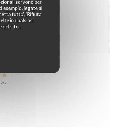
pzionali servono per
5
/5
ad esempio, legate ai
etta tutto', 'Rifiuta
elte in qualsiasi
 del sito.
5
/5
5
/5