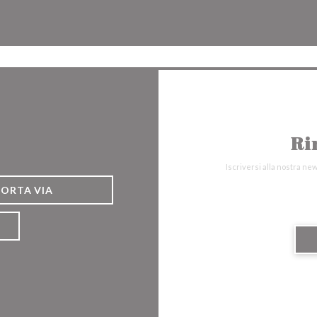
Facebook ((apre una nuova fines
Instagram ((apre una nuov
Ri
Iscriversi alla nostra ne
PORTA VIA