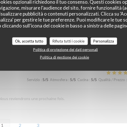
cookies opzionali richiedono il tuo consenso. Questi cookies o
Servizio
:
5
/5
Atmosfera
:
5
/5
Cucina
:
5
/5
Qualità / Prezzo
:
vigazione, misurare l'audience del sito, fornire funzionalità (
sualizzare pubblicità o contenuti personalizzati. Clicca su 'Acc
alizza' per gestire le tue preferenze. Puoi modificare le tue sc
liccando sull'icona del cookie in basso a sinistra delle pagine
Servizio
:
5
/5
Atmosfera
:
5
/5
Cucina
:
5
/5
Qualità / Prezzo
:
Ok, accetta tutto
Rifiuta tutti i cookie
Personalizza
Politica di protezione dei dati personali
ellement original pour un provençal ! C'est aussi tellement bon !
Politica di gestione dei cookie
Servizio
:
5
/5
Atmosfera
:
5
/5
Cucina
:
5
/5
Qualità / Prezzo
:
Nous reviendrons une prochaine fois.
1
2
3