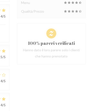
Menu
Qualità/Prezzo
4
/5
100% pareri verificati
Hanno dato il loro parere solo i clienti
che hanno prenotato
5
/5
4
/5
4
/5