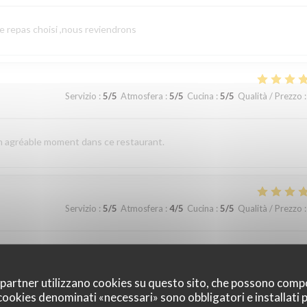
le repas choisi ,nous reviendrons
Servizio
:
5
/5
Atmosfera
:
5
/5
Cucina
:
5
/5
Qualità / Prezzo
:
un agréable moment dans ce restaurant.
Servizio
:
5
/5
Atmosfera
:
4
/5
Cucina
:
5
/5
Qualità / Prezzo
:
du personnel. Nous reviendrons avec plaisir dans cet établissement.
oi partner utilizzano cookies su questo sito, che possono comp
I cookies denominati «necessari» sono obbligatori e installati