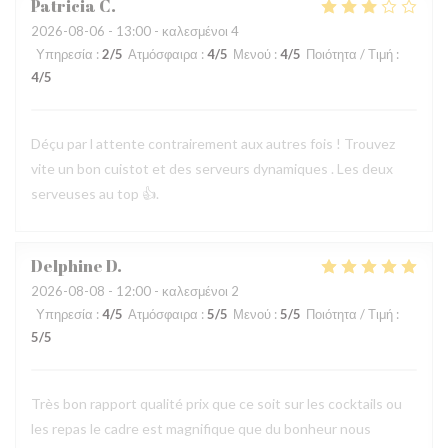
Patricia
C
2026-08-06
- 13:00 - καλεσμένοι 4
Υπηρεσία
:
2
/5
Ατμόσφαιρα
:
4
/5
Μενού
:
4
/5
Ποιότητα / Τιμή
:
4
/5
Déçu par l attente contrairement aux autres fois ! Trouvez
vite un bon cuistot et des serveurs dynamiques . Les deux
serveuses au top 👍.
Delphine
D
2026-08-08
- 12:00 - καλεσμένοι 2
Υπηρεσία
:
4
/5
Ατμόσφαιρα
:
5
/5
Μενού
:
5
/5
Ποιότητα / Τιμή
:
5
/5
Très bon rapport qualité prix que ce soit sur les cocktails ou
les repas le cadre est magnifique que du bonheur nous