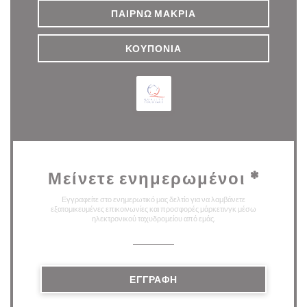
ΠΑΊΡΝΩ ΜΑΚΡΙΆ
ΚΟΥΠΌΝΙΑ
Μείνετε ενημερωμένοι
*
Εγγραφείτε στο ενημερωτικό μας δελτίο για να λαμβάνετε
εξατομικευμένες επικοινωνίες και προσφορές μάρκετινγκ μέσω
ηλεκτρονικού ταχυδρομείου από εμάς.
ΕΓΓΡΑΦΉ