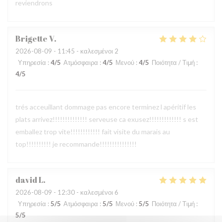
reviendrons
Brigette
V
2026-08-09
- 11:45 - καλεσμένοι 2
Υπηρεσία
:
4
/5
Ατμόσφαιρα
:
4
/5
Μενού
:
4
/5
Ποιότητα / Τιμή
:
4
/5
trés acceuillant dommage pas encore terminez l apéritif les
plats arrivez!!!!!!!!!!!!!! serveuse ca exusez!!!!!!!!!!!!! s est
emballez trop vite!!!!!!!!!!!! fait visite du marais au
top!!!!!!!!!! je recommande!!!!!!!!!!!!!!!
david
L
2026-08-09
- 12:30 - καλεσμένοι 6
Υπηρεσία
:
5
/5
Ατμόσφαιρα
:
5
/5
Μενού
:
5
/5
Ποιότητα / Τιμή
:
5
/5