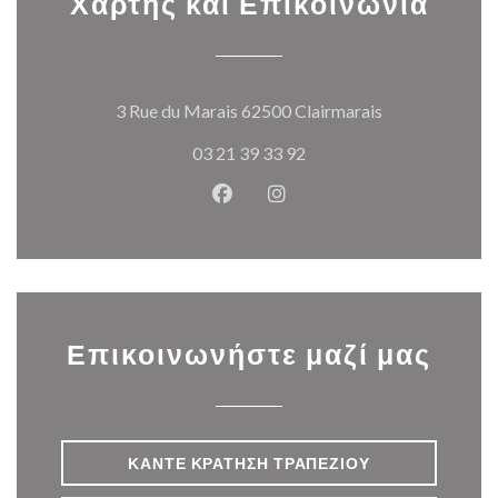
Χάρτης και Επικοινωνία
((ανοίγει σε ν
3 Rue du Marais 62500 Clairmarais
03 21 39 33 92
Facebook ((ανοίγει σε νέο παρά
Instagram ((ανοίγει σε νέ
Επικοινωνήστε μαζί μας
ΚΆΝΤΕ ΚΡΆΤΗΣΗ ΤΡΑΠΕΖΙΟΎ