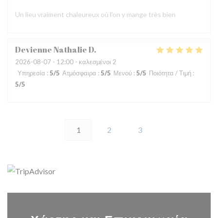
Un lieu vraiment chaleureux où l'on y mange très bien
Devienne Nathalie
D
2026-08-07
- 12:00 - καλεσμένοι 2
Υπηρεσία
:
5
/5
Ατμόσφαιρα
:
5
/5
Μενού
:
5
/5
Ποιότητα / Τιμή
:
5
/5
1
2
3