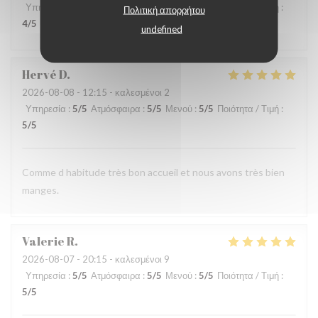
Υπηρεσία
:
4
/5
Ατμόσφαιρα
:
4
/5
Μενού
:
4
/5
Ποιότητα / Τιμή
:
Πολιτική απορρήτου
4
/5
undefined
Hervé
D
2026-08-08
- 12:15 - καλεσμένοι 2
Υπηρεσία
:
5
/5
Ατμόσφαιρα
:
5
/5
Μενού
:
5
/5
Ποιότητα / Τιμή
:
5
/5
Comme d habitude très bon accueil et nous avons très bien
manges.
Valerie
R
2026-08-07
- 20:15 - καλεσμένοι 9
Υπηρεσία
:
5
/5
Ατμόσφαιρα
:
5
/5
Μενού
:
5
/5
Ποιότητα / Τιμή
:
5
/5