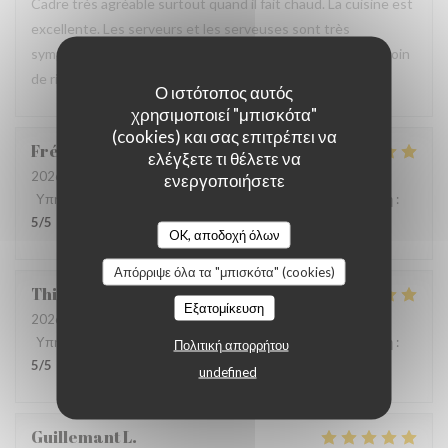
Cadre très agréable surtout quand il fait chaud. La cuisine est
excellente. Les serveurs et les serveuses sont très
sympathiques et viennent régulièrement voir si on n'a besoin
de rien. On se sent bien dans ce restaurant.
Ο ιστότοπος αυτός
χρησιμοποιεί "μπισκότα"
(cookies) και σας επιτρέπει να
Frédérique
A
ελέγξετε τι θέλετε να
2026-08-07
- 12:00 - καλεσμένοι 3
ενεργοποιήσετε
Υπηρεσία
:
5
/5
Ατμόσφαιρα
:
5
/5
Μενού
:
5
/5
Ποιότητα / Τιμή
:
5
/5
OK, αποδοχή όλων
Απόρριψε όλα τα "μπισκότα" (cookies)
Thierry
B
Εξατομίκευση
2026-08-07
- 12:15 - καλεσμένοι 4
Υπηρεσία
:
4
/5
Ατμόσφαιρα
:
4
/5
Μενού
:
5
/5
Ποιότητα / Τιμή
:
Πολιτική απορρήτου
5
/5
undefined
Guillemant
L