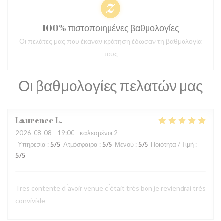
100% πιστοποιημένες βαθμολογίες
Οι πελάτες μας που έκαναν κράτηση έδωσαν τη βαθμολογία
τους
Οι βαθμολογίες πελατών μας
Laurence
L
2026-08-08
- 19:00 - καλεσμένοι 2
Υπηρεσία
:
5
/5
Ατμόσφαιρα
:
5
/5
Μενού
:
5
/5
Ποιότητα / Τιμή
:
5
/5
Tres contente d ́avoir venue c ́était très bon je reviendrai très
conviviale