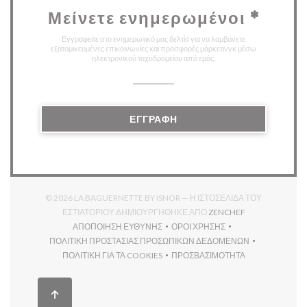
Μείνετε ενημερωμένοι
*
Εγγραφείτε στο ενημερωτικό μας δελτίο για να λαμβάνετε
εξατομικευμένες επικοινωνίες και προσφορές μάρκετινγκ μέσω
ηλεκτρονικού ταχυδρομείου από εμάς.
ΕΓΓΡΑΦΉ
© 2026 LA BAGUERNETTE BY ISNOR — Η ΙΣΤΟΣΕΛΊΔΑ ΤΟΥ
((ΑΝΟΊΓΕΙ ΣΕ Ν
ΕΣΤΙΑΤΟΡΊΟΥ ΔΗΜΙΟΥΡΓΉΘΗΚΕ ΑΠΌ
ZENCHEF
ΑΠΟΠΟΊΗΣΗ ΕΥΘΎΝΗΣ
ΌΡΟΙ ΧΡΉΣΗΣ
((ΑΝΟΊΓΕΙ ΣΕ ΝΈΟ ΠΑΡΆΘΥΡΟ))
((ΑΝΟΊΓΕΙ ΣΕ ΝΈΟ ΠΑΡΆΘΥ
ΠΟΛΙΤΙΚΉ ΠΡΟΣΤΑΣΊΑΣ ΠΡΟΣΩΠΙΚΏΝ ΔΕΔΟΜΈΝΩΝ
((ΑΝΟΊΓΕΙ ΣΕ ΝΈΟ ΠΑΡΆΘΥΡΟ))
ΠΟΛΙΤΙΚΉ ΓΙΑ ΤΑ COOKIES
ΠΡΟΣΒΑΣΙΜΌΤΗΤΑ
((ΑΝΟΊΓΕΙ ΣΕ ΝΈΟ ΠΑΡΆΘΥΡΟ))
((ΑΝΟΊΓΕΙ ΣΕ ΝΈΟ ΠΑΡΆΘ