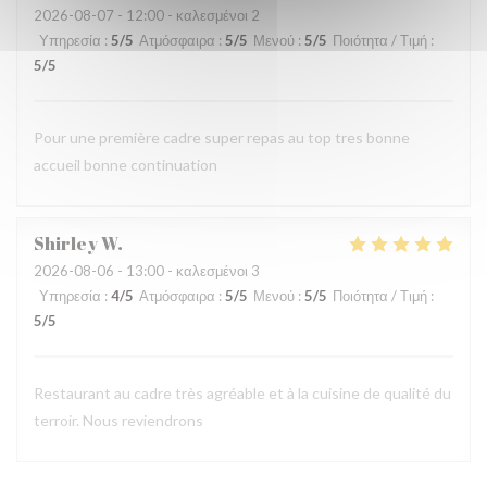
2026-08-07
- 12:00 - καλεσμένοι 2
Υπηρεσία
:
5
/5
Ατμόσφαιρα
:
5
/5
Μενού
:
5
/5
Ποιότητα / Τιμή
:
5
/5
Pour une première cadre super repas au top tres bonne
accueil bonne continuation
Shirley
W
2026-08-06
- 13:00 - καλεσμένοι 3
Υπηρεσία
:
4
/5
Ατμόσφαιρα
:
5
/5
Μενού
:
5
/5
Ποιότητα / Τιμή
:
5
/5
Restaurant au cadre très agréable et à la cuisine de qualité du
terroir. Nous reviendrons