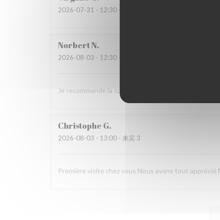
2026-07-31
- 12:30 - 来宾 2
Norbert
N
2026-08-03
- 12:30 - 来宾 2
Je recommande la spécialité "les trois braves" c'est t
Christophe
G
2026-08-03
- 13:00 - 来宾 3
Première visite chez vous Nous avons tout apprécié 