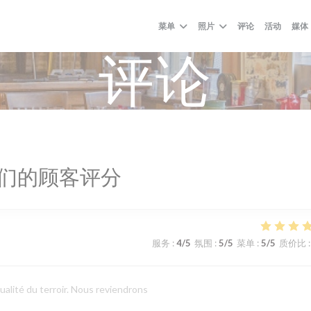
菜单
照片
评论
活动
媒体
评论
们的顾客评分
服务
:
4
/5
氛围
:
5
/5
菜单
:
5
/5
质价比
:
ualité du terroir. Nous reviendrons