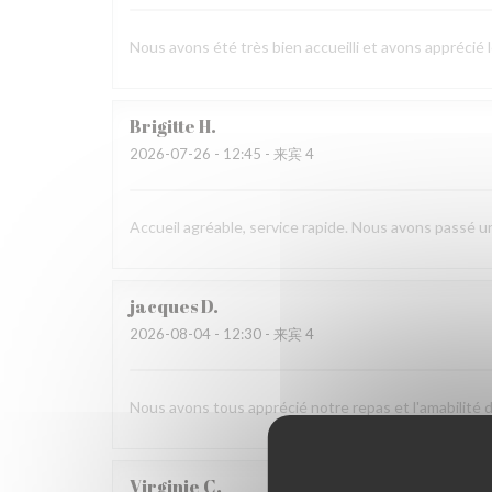
Nous avons été très bien accueilli et avons apprécié 
Brigitte
H
2026-07-26
- 12:45 - 来宾 4
Accueil agréable, service rapide. Nous avons passé 
jacques
D
2026-08-04
- 12:30 - 来宾 4
Nous avons tous apprécié notre repas et l'amabilité 
Virginie
C