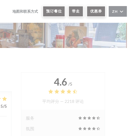
预订餐位
带走
优惠券
地图和联系方式
ZH
((在新窗口中打开))
((在新窗口中打开))
4.6
/5
平均评分 —
2218 评论
5
/5
服务
氛围