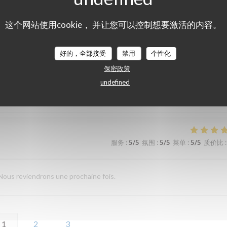
服务
:
5
/5
氛围
:
5
/5
菜单
:
5
/5
质价比
:
这个网站使用cookie， 并让您可以控制想要激活的内容。
好的，全部接受
禁用
个性化
服务
:
5
/5
氛围
:
5
/5
菜单
:
5
/5
质价比
:
保密政策
undefined
ellement original pour un provençal ! C'est aussi tellement bon !
服务
:
5
/5
氛围
:
5
/5
菜单
:
5
/5
质价比
:
Nous reviendrons une prochaine fois.
1
2
3