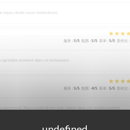
le repas choisi ,nous reviendrons
服务
:
5
/5
氛围
:
5
/5
菜单
:
5
/5
质价比
:
un agréable moment dans ce restaurant.
服务
:
5
/5
氛围
:
4
/5
菜单
:
5
/5
质价比
:
du personnel. Nous reviendrons avec plaisir dans cet établissement.