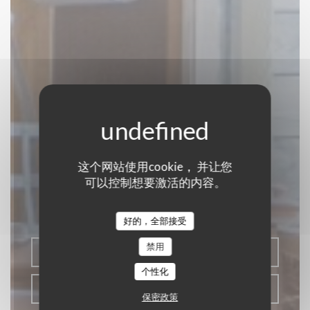
La Baguernette by
这个网站使用cookie， 并让您
ISNOR
可以控制想要激活的内容。
区域美食
|
CLAIRMARAIS
好的，全部接受
禁用
预订餐位
个性化
带走
保密政策