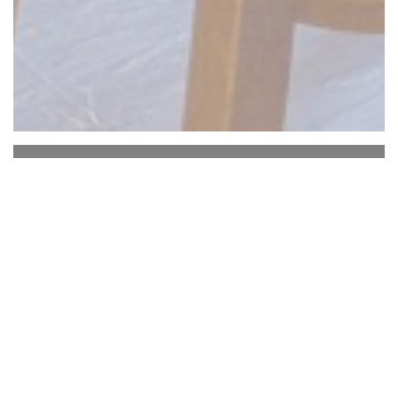
La Baguernette by
ISNOR
该
Baguernette
欢迎您到
他的
近
圣奥梅尔
餐厅，
在勒沼泽Audomarois的心脏。
在装修中
两个漂亮的房间
是由夏季
可爱的阴影露
台
补充。