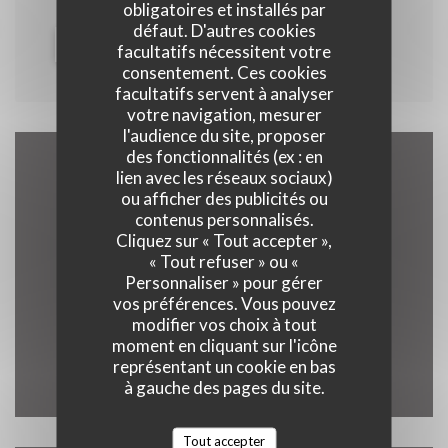
obligatoires et installés par
défaut. D'autres cookies
((OUVRE UNE NOUVELLE FENÊTR
PLUS D'INFORMATIONS
facultatifs nécessitent votre
consentement. Ces cookies
facultatifs servent à analyser
votre navigation, mesurer
l'audience du site, proposer
des fonctionnalités (ex : en
lien avec les réseaux sociaux)
Accès/Contact
ou afficher des publicités ou
contenus personnalisés.
Cliquez sur « Tout accepter »,
« Tout refuser » ou «
Personnaliser » pour gérer
((ouvre une nou
3 Rue du Marais 62500 Clairmarais
vos préférences. Vous pouvez
03 21 39 33 92
modifier vos choix à tout
moment en cliquant sur l'icône
représentant un cookie en bas
Facebook ((ouvre une nouvelle 
Instagram ((ouvre une nou
à gauche des pages du site.
Tout accepter